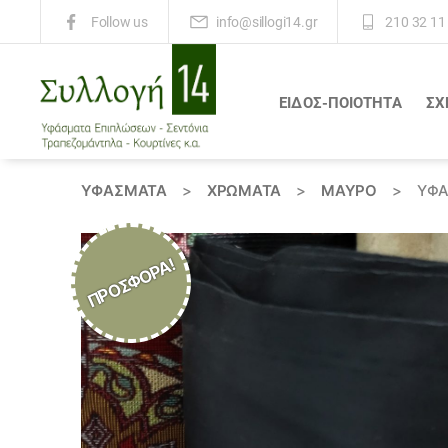
info@sillogi14.gr
210 32 11
Follow us
ΕΙΔΟΣ-ΠΟΙΟΤΗΤΑ
ΣΧ
Συλλογή
14
ΥΦΆΣΜΑΤΑ
>
ΧΡΏΜΑΤΑ
>
ΜΑΥΡΟ
>
ΎΦΑ
ΠΡΟΣΦΟΡΆ!