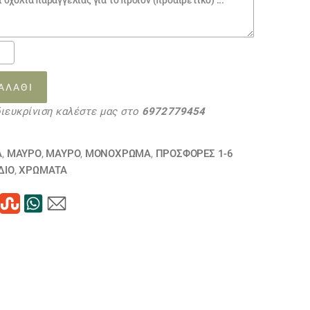
Α
ΡΆ
ΑΛΆΘΙ
ΚΌ
διευκρίνιση καλέστε μας στο
6972779454
15
τα
Α
,
ΜΑΥΡΟ
,
ΜΑΥΡΟ
,
ΜΟΝΌΧΡΩΜΑ
,
ΠΡΟΣΦΟΡΕΣ 1-6
ΔΙΟ
,
ΧΡΏΜΑΤΑ