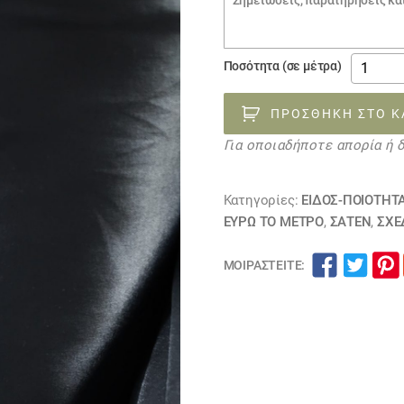
€6.00.
παραγγελίας
ΎΦΑΣΜ
Ποσότητα (σε μέτρα)
ΠΡΟΣΦΟ
ΜΑΎΡΟ
ΠΡΟΣΘΉΚΗ ΣΤΟ Κ
ΕΛΑΣΤΙ
Για οποιαδήποτε απορία ή 
ΣΑΤΈΝ
161022
ποσότη
Κατηγορίες:
ΕΙΔΟΣ-ΠΟΙΟΤΗΤ
ΕΥΡΩ ΤΟ ΜΕΤΡΟ
,
ΣΑΤΈΝ
,
ΣΧΕ
ΜΟΙΡΑΣΤΕΊΤΕ: