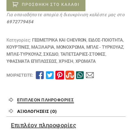
μπλέ
ΠΡΟΣΘΉΚΗ ΣΤΟ ΚΑΛΆΘΙ
με
Για οποιαδήποτε απορία ή διευκρίνιση καλέστε μας στο
άσπρο
6972779454
ρόμβο
ΑΠΟΕΛ
03121954
Κατηγορίες:
ΓΕΩΜΕΤΡΙΚΆ ΚΑΙ CHEVRON
,
ΕΙΔΟΣ-ΠΟΙΟΤΗΤΑ
,
ποσότητα
ΚΟΥΡΤΊΝΕΣ
,
ΜΑΞΙΛΆΡΙΑ
,
ΜΟΝΌΧΡΩΜΑ
,
ΜΠΛΕ - ΤΥΡΚΟΥΑΖ
,
ΜΠΛΕ-ΤΥΡΚΟΥΑΖ
,
ΣΧΕΔΙΟ
,
ΤΑΠΕΤΣΑΡΙΕΣ-ΣΤΟΦΕΣ
,
ΥΦΆΣΜΑΤΑ ΕΠΙΠΛΏΣΕΩΣ
,
ΧΡΗΣΗ
,
ΧΡΏΜΑΤΑ
ΜΟΙΡΑΣΤΕΊΤΕ:
ΕΠΙΠΛΈΟΝ ΠΛΗΡΟΦΟΡΊΕΣ
ΑΞΙΟΛΟΓΉΣΕΙΣ (0)
Επιπλέον πληροφορίες