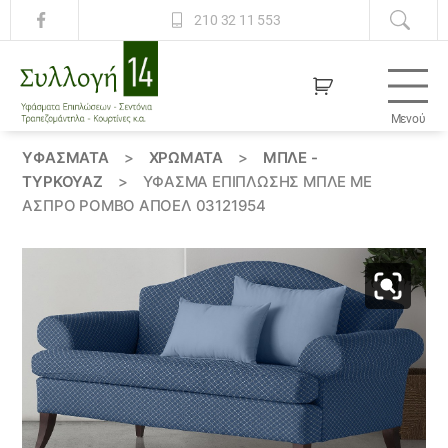
210 32 11 553
Μενού
Συλλογή
14
ΥΦΆΣΜΑΤΑ
>
ΧΡΏΜΑΤΑ
>
ΜΠΛΕ -
ΤΥΡΚΟΥΑΖ
>
ΎΦΑΣΜΑ ΕΠΊΠΛΩΣΗΣ ΜΠΛΈ ΜΕ
ΆΣΠΡΟ ΡΌΜΒΟ ΑΠΟΕΛ 03121954