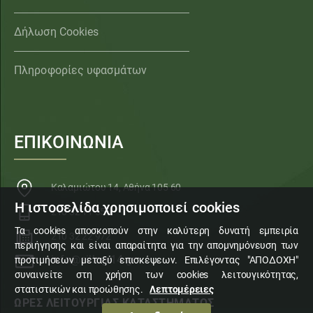
Δήλωση Cookies
Πληροφορίες υφασμάτων
ΕΠΙΚΟΙΝΩΝΙΑ
Καλαμιώτου 14, Αθήνα 105 60
Η ιστοσελίδα χρησιμοποιεί cookies
210 32 11 553
Τα cookies αποσκοπούν στην καλύτερη δυνατή εμπειρία
210 32 22 972
περιήγησης και είναι απαραίτητα για την απομνημόνευση των
info@sillogi14.gr
προτιμήσεων μεταξύ επισκέψεων. Επιλέγοντας "ΑΠΟΔΟΧΗ"
συναινείτε στη χρήση των cookies λειτουγικότητας,
στατιστικών και προώθησης.
Λεπτομέρειες
ΩΡΕΣ ΛΕΙΤΟΥΡΓΙΑΣ ΚΑΤΑΣΤΗΜΑΤΟΣ