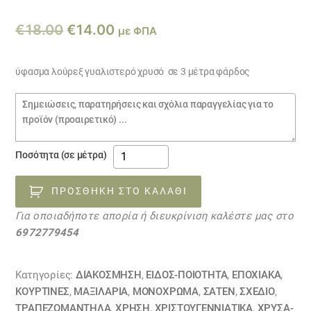
Original
Η
€
18.00
€
14.00
με ΦΠΑ
price
τρέχουσα
was:
τιμή
ύφασμα λούρεξ γυαλιστερό χρυσό σε 3 μέτρα φάρδος
€18.00.
είναι:
Σημειώσεις
€14.00.
παραγγελίας
ύφασμα
Ποσότητα (σε μέτρα)
λούρεξ
γυαλιστερό
ΠΡΟΣΘΉΚΗ ΣΤΟ ΚΑΛΆΘΙ
χρυσό
Για οποιαδήποτε απορία ή διευκρίνιση καλέστε μας στο
16102303
6972779454
ΕΞΑΝΤΛΗΘΗΚΕ
ποσότητα
Κατηγορίες:
ΔΙΑΚΟΣΜΗΣΗ
,
ΕΙΔΟΣ-ΠΟΙΟΤΗΤΑ
,
ΕΠΟΧΙΑΚΑ
,
ΚΟΥΡΤΊΝΕΣ
,
ΜΑΞΙΛΆΡΙΑ
,
ΜΟΝΌΧΡΩΜΑ
,
ΣΑΤΈΝ
,
ΣΧΕΔΙΟ
,
ΤΡΑΠΕΖΟΜΆΝΤΗΛΑ
,
ΧΡΗΣΗ
,
ΧΡΙΣΤΟΥΓΕΝΝΙΑΤΙΚΑ
,
ΧΡΥΣΆ-