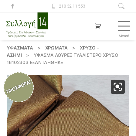
210 32 11 553
Μενού
Συλλογή
14
ΥΦΆΣΜΑΤΑ
>
ΧΡΏΜΑΤΑ
>
ΧΡΥΣΟ -
ΑΣΗΜΙ
>
ΎΦΑΣΜΑ ΛΟΎΡΕΞ ΓΥΑΛΙΣΤΕΡΌ ΧΡΥΣΌ
16102303 ΕΞΑΝΤΛΗΘΗΚΕ
ΠΡΟΣΦΟΡΆ!