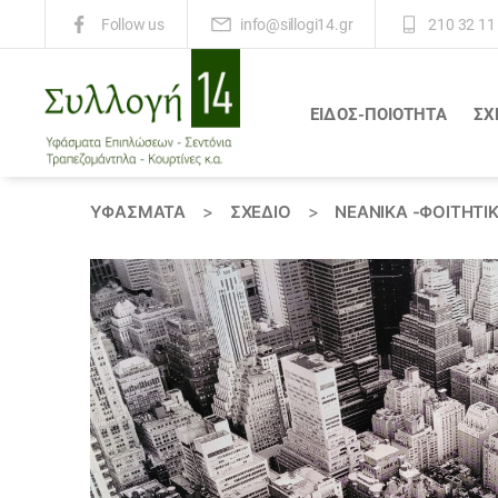
info@sillogi14.gr
210 32 11
Follow us
ΕΙΔΟΣ-ΠΟΙΟΤΗΤΑ
ΣΧ
Συλλογή
14
ΥΦΆΣΜΑΤΑ
>
ΣΧΕΔΙΟ
>
ΝΕΑΝΙΚΆ -ΦΟΙΤΗΤΙ