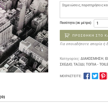
Σημειώσεις
παραγγελίας
έτοιμη
Ποσότητα (σε μέτρα)
ΚΟΥΡΤΙ
poster
ΠΡΟΣΘΉΚΗ ΣΤΟ Κ
ΟΥΡΑΝΟ
Για οποιαδήποτε απορία ή 
060219
ποσότη
Κατηγορίες:
ΔΙΑΚΟΣΜΗΣΗ
,
Ε
ΣΧΕΔΙΟ
,
ΤΑΞΙΔΙ
,
ΤΟΠΊΑ - TOIL
ΜΟΙΡΑΣΤΕΊΤΕ:
(0)