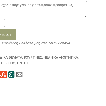
ΝΑ
ΑΛΆΘΙ
ΞΥΣΤΕΣ
διευκρίνιση καλέστε μας στο
6972779454
20
τα
ΙΔΙΚΆ ΘΈΜΑΤΑ
,
ΚΟΥΡΤΊΝΕΣ
,
ΝΕΑΝΙΚΆ -ΦΟΙΤΗΤΙΚΆ
,
E DE JOUY
,
ΧΡΗΣΗ