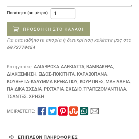
Αλέκιαστο
Ποσότητα (σε μέτρα)
βαμβακερό
ΙΝΔΙΑΝΙΚΗ
ΠΡΟΣΘΉΚΗ ΣΤΟ ΚΑΛΆΘΙ
ΚΑΤΑΣΚΗΝΩΣΗ
Για οποιαδήποτε απορία ή διευκρίνιση καλέστε μας στο
10050444
6972779454
ποσότητα
Κατηγορίες:
ΑΔΙΆΒΡΟΧΑ-ΑΛΈΚΙΑΣΤΑ
,
ΒΑΜΒΑΚΕΡΆ
,
ΔΙΑΚΟΣΜΗΣΗ
,
ΕΙΔΟΣ-ΠΟΙΟΤΗΤΑ
,
ΚΑΡΑΒΌΠΑΝΑ
,
ΚΟΥΒΈΡΤΑ-ΚΆΛΥΜΜΑ ΚΡΕΒΑΤΙΟΎ
,
ΚΟΥΡΤΊΝΕΣ
,
ΜΑΞΙΛΆΡΙΑ
,
ΠΑΙΔΙΚΆ ΣΧΈΔΙΑ
,
ΡΙΧΤΆΡΙΑ
,
ΣΧΕΔΙΟ
,
ΤΡΑΠΕΖΟΜΆΝΤΗΛΑ
,
ΤΣΆΝΤΕΣ
,
ΧΡΗΣΗ
ΜΟΙΡΑΣΤΕΊΤΕ:
ΕΠΙΠΛΈΟΝ ΠΛΗΡΟΦΟΡΊΕΣ