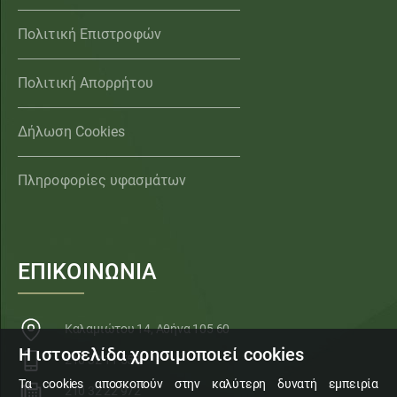
Πολιτική Επιστροφών
Πολιτική Απορρήτου
Δήλωση Cookies
Πληροφορίες υφασμάτων
ΕΠΙΚΟΙΝΩΝΙΑ
Καλαμιώτου 14, Αθήνα 105 60
Η ιστοσελίδα χρησιμοποιεί cookies
210 32 11 553
Τα cookies αποσκοπούν στην καλύτερη δυνατή εμπειρία
210 32 22 972