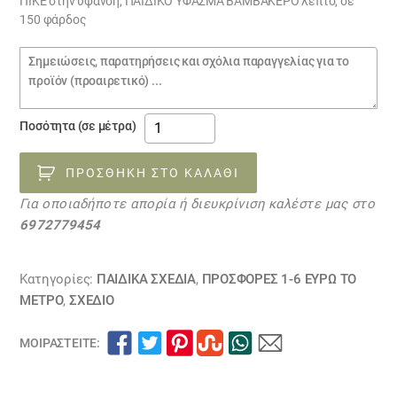
ΠΙΚΕ στην ύφανση, ΠΑΙΔΙΚΟ ΥΦΑΣΜΑ ΒΑΜΒΑΚΕΡΟ λεπτό, σε
150 φάρδος
Σημειώσεις
παραγγελίας
ΠΙΚΕ
Ποσότητα (σε μέτρα)
ΠΑΙΔΙΚΟ
ΥΦΑΣΜΑ
ΠΡΟΣΘΉΚΗ ΣΤΟ ΚΑΛΆΘΙ
ΒΑΜΒΑΚΕΡΟ
Για οποιαδήποτε απορία ή διευκρίνιση καλέστε μας στο
ΠΡΟΣΦΟΡΑ
6972779454
13050314ΕΞΑΝΤΛΗΘΗΚΕ
ποσότητα
Κατηγορίες:
ΠΑΙΔΙΚΆ ΣΧΈΔΙΑ
,
ΠΡΟΣΦΟΡΕΣ 1-6 ΕΥΡΩ ΤΟ
ΜΕΤΡΟ
,
ΣΧΕΔΙΟ
ΜΟΙΡΑΣΤΕΊΤΕ: