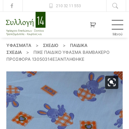
210 32 11 553
Μενού
Συλλογή
14
ΥΦΆΣΜΑΤΑ
>
ΣΧΕΔΙΟ
>
ΠΑΙΔΙΚΆ
ΣΧΈΔΙΑ
>
ΠΙΚΕ ΠΑΙΔΙΚΟ ΥΦΑΣΜΑ ΒΑΜΒΑΚΕΡΟ
ΠΡΟΣΦΟΡΑ 13050314ΕΞΑΝΤΛΗΘΗΚΕ