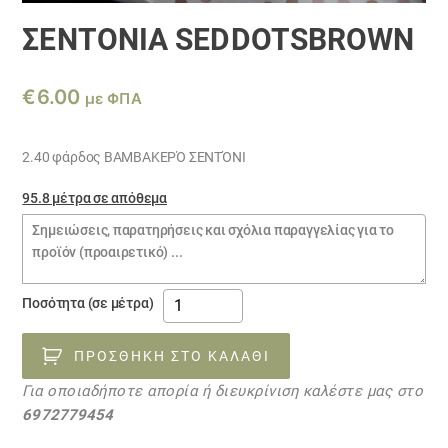
ΣΕΝΤΌΝΙΑ SEDDOTSBROWN
€
6.00
με ΦΠΑ
2.40 φάρδος ΒΑΜΒΑΚΕΡΌ ΣΕΝΤΌΝΙ
95.8 μέτρα σε απόθεμα
Σημειώσεις
παραγγελίας
σεντόνια
Ποσότητα (σε μέτρα)
SEDDOTSBROWN
ποσότητα
ΠΡΟΣΘΉΚΗ ΣΤΟ ΚΑΛΆΘΙ
Για οποιαδήποτε απορία ή διευκρίνιση καλέστε μας στο
6972779454