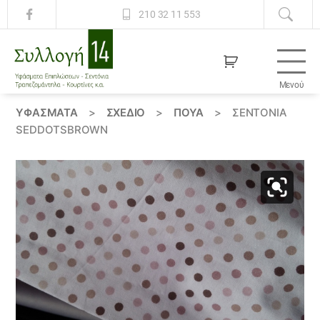
210 32 11 553
Μενού
Συλλογή
14
ΥΦΆΣΜΑΤΑ
>
ΣΧΕΔΙΟ
>
ΠΟΥΆ
>
ΣΕΝΤΌΝΙΑ
SEDDOTSBROWN