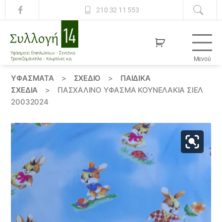
210 32 11 553
Μενού
Συλλογή
14
ΥΦΆΣΜΑΤΑ
>
ΣΧΕΔΙΟ
>
ΠΑΙΔΙΚΆ
ΣΧΈΔΙΑ
>
ΠΑΣΧΑΛΙΝΌ ΎΦΑΣΜΑ ΚΟΥΝΕΛΆΚΙΑ ΣΙΈΛ
20032024