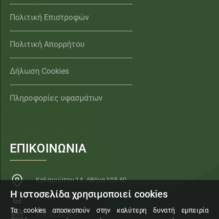
Πολιτική Επιστροφών
Πολιτική Απορρήτου
Δήλωση Cookies
Πληροφορίες υφασμάτων
ΕΠΙΚΟΙΝΩΝΙΑ
Καλαμιώτου 14, Αθήνα 105 60
Η ιστοσελίδα χρησιμοποιεί cookies
210 32 11 553
Τα cookies αποσκοπούν στην καλύτερη δυνατή εμπειρία
210 32 22 972