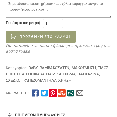
Σημειώσεις
παραγγελίας
πασχαλινό
Ποσότητα (σε μέτρα)
ύφασμα
κουνελάκια
ΠΡΟΣΘΉΚΗ ΣΤΟ ΚΑΛΆΘΙ
σιέλ
Για οποιαδήποτε απορία ή διευκρίνιση καλέστε μας στο
20032024
6972779454
ποσότητα
Κατηγορίες:
BABY
,
ΒΑΜΒΑΚΟΣΑΤΈΝ
,
ΔΙΑΚΟΣΜΗΣΗ
,
ΕΙΔΟΣ-
ΠΟΙΟΤΗΤΑ
,
ΕΠΟΧΙΑΚΑ
,
ΠΑΙΔΙΚΆ ΣΧΈΔΙΑ
,
ΠΑΣΧΑΛΙΝΑ
,
ΣΧΕΔΙΟ
,
ΤΡΑΠΕΖΟΜΆΝΤΗΛΑ
,
ΧΡΗΣΗ
ΜΟΙΡΑΣΤΕΊΤΕ:
ΕΠΙΠΛΈΟΝ ΠΛΗΡΟΦΟΡΊΕΣ