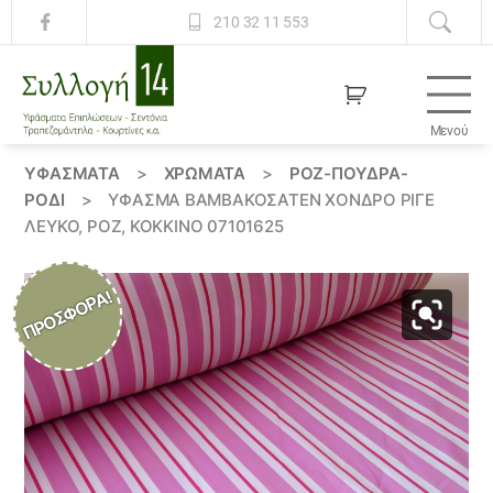
210 32 11 553
Μενού
Συλλογή
14
ΥΦΆΣΜΑΤΑ
>
ΧΡΏΜΑΤΑ
>
ΡΟΖ-ΠΟΥΔΡΑ-
ΡΟΔΙ
>
ΎΦΑΣΜΑ ΒΑΜΒΑΚΟΣΑΤΈΝ ΧΟΝΔΡΌ ΡΙΓΈ
ΛΕΥΚΌ, ΡΌΖ, ΚΌΚΚΙΝΟ 07101625
ΠΡΟΣΦΟΡΆ!