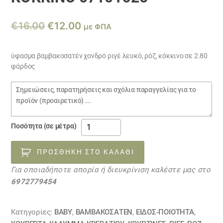
Original
Η
€
16.00
€
12.00
με ΦΠΑ
price
τρέχουσα
was:
τιμή
ύφασμα βαμβακοσατέν χονδρό ριγέ λευκό, ρόζ, κόκκινο σε 2.80
φάρδος
€16.00.
είναι:
€12.00.
Σημειώσεις
παραγγελίας
ύφασμα
Ποσότητα (σε μέτρα)
βαμβακοσατέν
χονδρό
ΠΡΟΣΘΉΚΗ ΣΤΟ ΚΑΛΆΘΙ
ριγέ
Για οποιαδήποτε απορία ή διευκρίνιση καλέστε μας στο
λευκό,
6972779454
ρόζ,
κόκκινο
07101625
Κατηγορίες:
BABY
,
ΒΑΜΒΑΚΟΣΑΤΈΝ
,
ΕΙΔΟΣ-ΠΟΙΟΤΗΤΑ
,