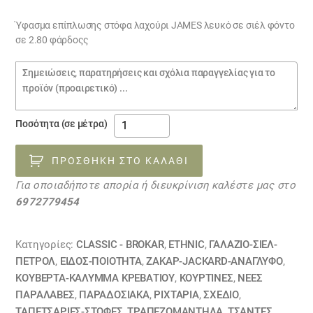
Ύφασμα επίπλωσης στόφα λαχούρι JAMES λευκό σε σιέλ φόντο
σε 2.80 φάρδοςς
Σημειώσεις
παραγγελίας
Ύφασμα
Ποσότητα (σε μέτρα)
επίπλωσης
λαχούρι
ΠΡΟΣΘΉΚΗ ΣΤΟ ΚΑΛΆΘΙ
JAMES
Για οποιαδήποτε απορία ή διευκρίνιση καλέστε μας στο
λευκό
6972779454
σε
σιέλ
φόντο
Κατηγορίες:
CLASSIC - BROKAR
,
ETHNIC
,
ΓΑΛΑΖΙΟ-ΣΙΕΛ-
21010306
ΠΕΤΡΟΛ
,
ΕΙΔΟΣ-ΠΟΙΟΤΗΤΑ
,
ΖΑΚΆΡ-JACKARD-ΑΝΆΓΛΥΦΟ
,
ΚΟΥΒΈΡΤΑ-ΚΆΛΥΜΜΑ ΚΡΕΒΑΤΙΟΎ
,
ΚΟΥΡΤΊΝΕΣ
,
ΝΕΕΣ
ποσότητα
ΠΑΡΑΛΑΒΕΣ
,
ΠΑΡΑΔΟΣΙΑΚΑ
,
ΡΙΧΤΆΡΙΑ
,
ΣΧΕΔΙΟ
,
ΤΑΠΕΤΣΑΡΙΕΣ-ΣΤΟΦΕΣ
,
ΤΡΑΠΕΖΟΜΆΝΤΗΛΑ
,
ΤΣΆΝΤΕΣ
,