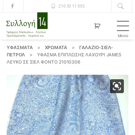
210 32 11 553
Μενού
Συλλογή
14
ΥΦΆΣΜΑΤΑ
>
ΧΡΏΜΑΤΑ
>
ΓΑΛΑΖΙΟ-ΣΙΕΛ-
ΠΕΤΡΟΛ
>
ΎΦΑΣΜΑ ΕΠΊΠΛΩΣΗΣ ΛΑΧΟΎΡΙ JAMES
ΛΕΥΚΌ ΣΕ ΣΙΈΛ ΦΌΝΤΟ 21010306