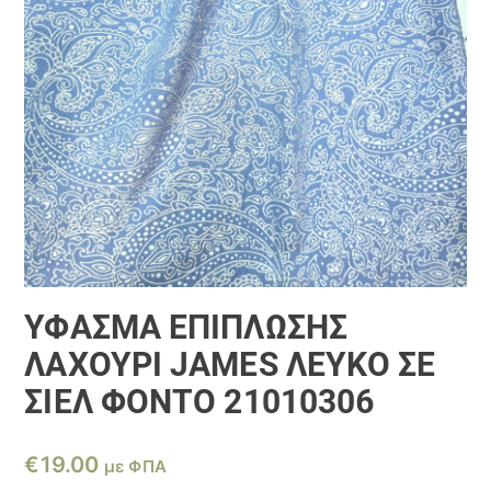
ΎΦΑΣΜΑ ΕΠΊΠΛΩΣΗΣ
ΛΑΧΟΎΡΙ JAMES ΛΕΥΚΌ ΣΕ
ΣΙΈΛ ΦΌΝΤΟ 21010306
€
19.00
με ΦΠΑ