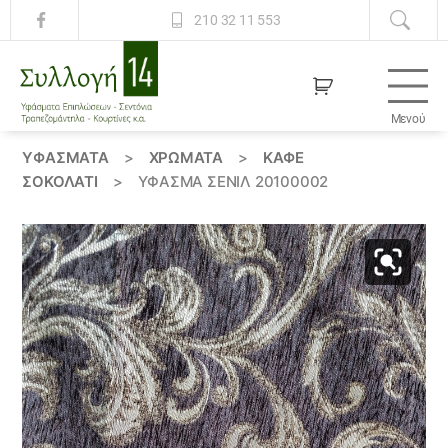
210 32 11 553
Μενού
Συλλογή
14
ΥΦΆΣΜΑΤΑ
>
ΧΡΏΜΑΤΑ
>
ΚΑΦΕ
ΣΟΚΟΛΑΤΙ
>
ΎΦΑΣΜΑ ΣΕΝΊΛ 20100002