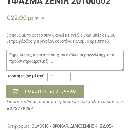
ΎΦΑΣΜΑ ΣΕΝΊΛ 20100002
€
22.00
με ΦΠΑ
ύφασμα με το μέτρο σενίλ καφέ με σχέδιο γκρί-μπέζ σε 2.80
μετρα φάρδος για ριχτάρι, κουρτίνα, καλυμμα κρεβατιού
Σημειώσεις
παραγγελίας
ύφασμα
Ποσότητα (σε μέτρα)
σενίλ
20100002
ΠΡΟΣΘΉΚΗ ΣΤΟ ΚΑΛΆΘΙ
ποσότητα
Για οποιαδήποτε απορία ή διευκρίνιση καλέστε μας στο
6972779454
Κατηγορίες:
CLASSIC - BROKAR
,
ΔΙΑΚΟΣΜΗΣΗ
,
ΕΙΔΟΣ-