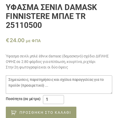
ΎΦΑΣΜΑ ΣΕΝΊΛ DAMASK
FINNISTERE ΜΠΛΈ TR
25110500
€
24.00
με ΦΠΑ
Ύφασμα σενίλ μπλέ έθνικ damasc (δαμασκηνό) σχέδιο ΔΙΠΛΗΣ
ΟΨΗΣ σε 2.80 φάρδος για επίπλωση, κουρτίνα, ριχτάρι
Στην 2η φωτογραφία και οι δύο όψεις
Σημειώσεις
παραγγελίας
ύφασμα
Ποσότητα (σε μέτρα)
σενίλ
DAMASK
ΠΡΟΣΘΉΚΗ ΣΤΟ ΚΑΛΆΘΙ
FINNISTERE