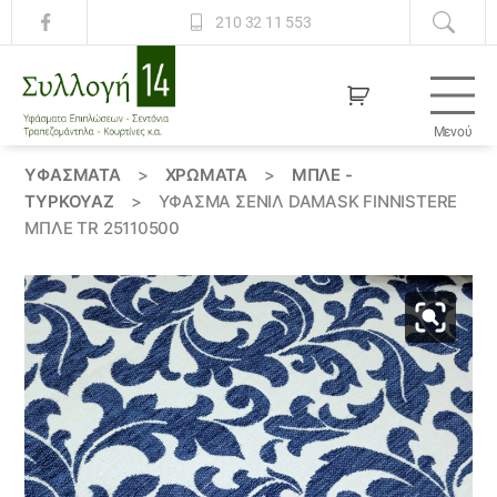
210 32 11 553
Μενού
Συλλογή
14
ΥΦΆΣΜΑΤΑ
>
ΧΡΏΜΑΤΑ
>
ΜΠΛΕ -
ΤΥΡΚΟΥΑΖ
>
ΎΦΑΣΜΑ ΣΕΝΊΛ DAMASK FINNISTERE
ΜΠΛΈ TR 25110500