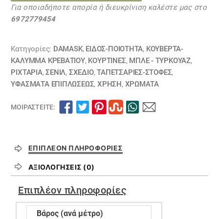
Για οποιαδήποτε απορία ή διευκρίνιση καλέστε μας στο
μπλέ
6972779454
TR
25110500
ποσότητα
Κατηγορίες:
DAMASK
,
ΕΙΔΟΣ-ΠΟΙΟΤΗΤΑ
,
ΚΟΥΒΈΡΤΑ-
ΚΆΛΥΜΜΑ ΚΡΕΒΑΤΙΟΎ
,
ΚΟΥΡΤΊΝΕΣ
,
ΜΠΛΕ - ΤΥΡΚΟΥΑΖ
,
ΡΙΧΤΆΡΙΑ
,
ΣΕΝΊΛ
,
ΣΧΕΔΙΟ
,
ΤΑΠΕΤΣΑΡΙΕΣ-ΣΤΟΦΕΣ
,
ΥΦΆΣΜΑΤΑ ΕΠΙΠΛΏΣΕΩΣ
,
ΧΡΗΣΗ
,
ΧΡΏΜΑΤΑ
ΜΟΙΡΑΣΤΕΊΤΕ:
ΕΠΙΠΛΈΟΝ ΠΛΗΡΟΦΟΡΊΕΣ
ΑΞΙΟΛΟΓΉΣΕΙΣ (0)
Επιπλέον πληροφορίες
Βάρος (ανά μέτρο)