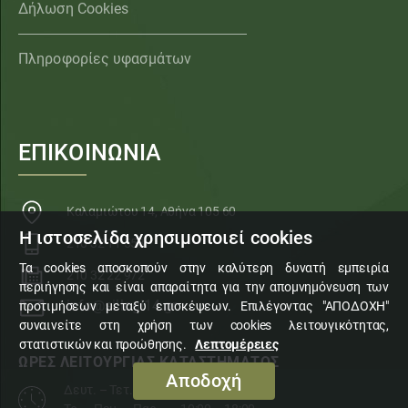
Δήλωση Cookies
Πληροφορίες υφασμάτων
ΕΠΙΚΟΙΝΩΝΙΑ
Καλαμιώτου 14, Αθήνα 105 60
Η ιστοσελίδα χρησιμοποιεί cookies
210 32 11 553
Τα cookies αποσκοπούν στην καλύτερη δυνατή εμπειρία
210 32 22 972
περιήγησης και είναι απαραίτητα για την απομνημόνευση των
info@sillogi14.gr
προτιμήσεων μεταξύ επισκέψεων. Επιλέγοντας "ΑΠΟΔΟΧΗ"
συναινείτε στη χρήση των cookies λειτουγικότητας,
στατιστικών και προώθησης.
Λεπτομέρειες
ΩΡΕΣ ΛΕΙΤΟΥΡΓΙΑΣ ΚΑΤΑΣΤΗΜΑΤΟΣ
Αποδοχή
Δευτ. – Τετ. – Σάβ.
10:00 – 15:00