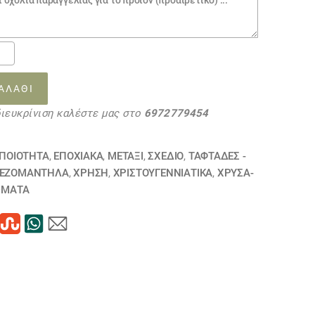
Α
ΑΛΆΘΙ
διευκρίνιση καλέστε μας στο
6972779454
K
23
τα
-ΠΟΙΟΤΗΤΑ
,
ΕΠΟΧΙΑΚΑ
,
ΜΕΤΑΞΙ
,
ΣΧΕΔΙΟ
,
ΤΑΦΤΆΔΕΣ -
ΕΖΟΜΆΝΤΗΛΑ
,
ΧΡΗΣΗ
,
ΧΡΙΣΤΟΥΓΕΝΝΙΑΤΙΚΑ
,
ΧΡΥΣΆ-
ΏΜΑΤΑ