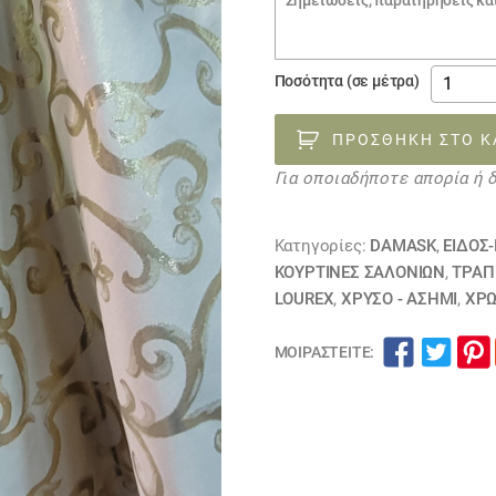
€8.00.
παραγγελίας
ΎΦΑΣΜ
Ποσότητα (σε μέτρα)
ΧΡΥΣΌ
ΜΕ
ΠΡΟΣΘΉΚΗ ΣΤΟ Κ
ΣΧΈΔΙΟ
Για οποιαδήποτε απορία ή 
DAMAS
120323
ποσότη
Κατηγορίες:
DAMASK
,
ΕΙΔΟΣ
ΚΟΥΡΤΊΝΕΣ ΣΑΛΟΝΙΏΝ
,
ΤΡΑΠ
LOUREX
,
ΧΡΥΣΟ - ΑΣΗΜΙ
,
ΧΡ
ΜΟΙΡΑΣΤΕΊΤΕ: