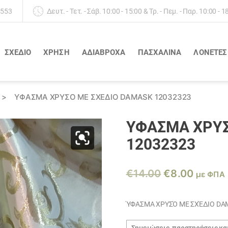
 553
Δευτ. - Τετ. - Σάβ. 10:00 - 15:00 & Τρ. - Πεμ. - Παρ. 10:00 - 1
ΣΧΕΔΙΟ
ΧΡΗΣΗ
ΑΔΙΆΒΡΟΧΑ
ΠΑΣΧΑΛΙΝΑ
ΛΟΝΈΤΕΣ
>
ΎΦΑΣΜΑ ΧΡΥΣΌ ΜΕ ΣΧΈΔΙΟ DAMASK 12032323
ΎΦΑΣΜΑ ΧΡΥΣ
12032323
Original
Η
€
14.00
€
8.00
με ΦΠΑ
price
τρέχο
was:
τιμή
ΎΦΑΣΜΑ ΧΡΥΣΌ ΜΕ ΣΧΈΔΙΟ DAM
€14.00.
είναι:
Σημειώσεις