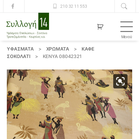
210 32 11 553
Μενού
Συλλογή
14
ΥΦΆΣΜΑΤΑ
>
ΧΡΏΜΑΤΑ
>
ΚΑΦΕ
ΣΟΚΟΛΑΤΙ
>
ΚΕΝΥΑ 08042321