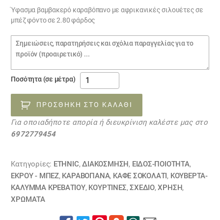
Ύφασμα βαμβακερό καραβόπανο με αφρικανικές σιλουέτες σε
μπέζ φόντο σε 2.80 φάρδος
Σημειώσεις
παραγγελίας
ΚΕΝΥΑ
Ποσότητα (σε μέτρα)
08042321
ποσότητα
ΠΡΟΣΘΉΚΗ ΣΤΟ ΚΑΛΆΘΙ
Για οποιαδήποτε απορία ή διευκρίνιση καλέστε μας στο
6972779454
Κατηγορίες:
ETHNIC
,
ΔΙΑΚΟΣΜΗΣΗ
,
ΕΙΔΟΣ-ΠΟΙΟΤΗΤΑ
,
ΕΚΡΟΥ - ΜΠΕΖ
,
ΚΑΡΑΒΌΠΑΝΑ
,
ΚΑΦΕ ΣΟΚΟΛΑΤΙ
,
ΚΟΥΒΈΡΤΑ-
ΚΆΛΥΜΜΑ ΚΡΕΒΑΤΙΟΎ
,
ΚΟΥΡΤΊΝΕΣ
,
ΣΧΕΔΙΟ
,
ΧΡΗΣΗ
,
ΧΡΏΜΑΤΑ