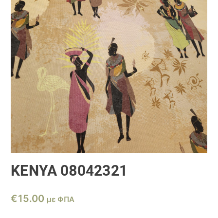
ΚΕΝΥΑ 08042321
€
15.00
με ΦΠΑ