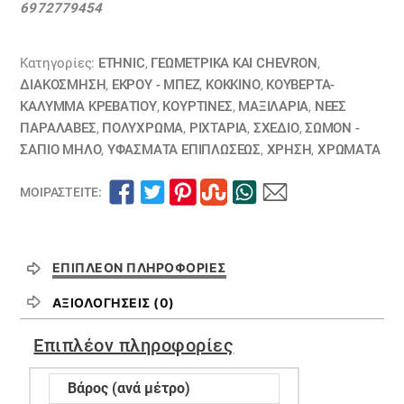
6972779454
κόκκινο
μπορντώ
κεραμιδί
Κατηγορίες:
ETHNIC
,
ΓΕΩΜΕΤΡΙΚΆ ΚΑΙ CHEVRON
,
20511012
ΔΙΑΚΟΣΜΗΣΗ
,
ΕΚΡΟΥ - ΜΠΕΖ
,
ΚΟΚΚΙΝΟ
,
ΚΟΥΒΈΡΤΑ-
ΚΆΛΥΜΜΑ ΚΡΕΒΑΤΙΟΎ
,
ΚΟΥΡΤΊΝΕΣ
,
ΜΑΞΙΛΆΡΙΑ
,
ΝΕΕΣ
ΕΞΑΝΤΛΗΘΗΚΕ
ΠΑΡΑΛΑΒΕΣ
,
ΠΟΛΥΧΡΩΜΑ
,
ΡΙΧΤΆΡΙΑ
,
ΣΧΕΔΙΟ
,
ΣΩΜΟΝ -
ποσότητα
ΣΑΠΙΟ ΜΗΛΟ
,
ΥΦΆΣΜΑΤΑ ΕΠΙΠΛΏΣΕΩΣ
,
ΧΡΗΣΗ
,
ΧΡΏΜΑΤΑ
ΜΟΙΡΑΣΤΕΊΤΕ:
ΕΠΙΠΛΈΟΝ ΠΛΗΡΟΦΟΡΊΕΣ
ΑΞΙΟΛΟΓΉΣΕΙΣ (0)
Επιπλέον πληροφορίες
Βάρος (ανά μέτρο)