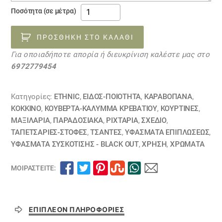
ύφασμα
Ποσότητα (σε μέτρα)
επίπλωσης
Feixa
ΠΡΟΣΘΉΚΗ ΣΤΟ ΚΑΛΆΘΙ
31030007
Για οποιαδήποτε απορία ή διευκρίνιση καλέστε μας στο
ποσότητα
6972779454
Κατηγορίες:
ETHNIC
,
ΕΙΔΟΣ-ΠΟΙΟΤΗΤΑ
,
ΚΑΡΑΒΌΠΑΝΑ
,
ΚΟΚΚΙΝΟ
,
ΚΟΥΒΈΡΤΑ-ΚΆΛΥΜΜΑ ΚΡΕΒΑΤΙΟΎ
,
ΚΟΥΡΤΊΝΕΣ
,
ΜΑΞΙΛΆΡΙΑ
,
ΠΑΡΑΔΟΣΙΑΚΑ
,
ΡΙΧΤΆΡΙΑ
,
ΣΧΕΔΙΟ
,
ΤΑΠΕΤΣΑΡΙΕΣ-ΣΤΟΦΕΣ
,
ΤΣΆΝΤΕΣ
,
ΥΦΆΣΜΑΤΑ ΕΠΙΠΛΏΣΕΩΣ
,
ΥΦΆΣΜΑΤΑ ΣΥΣΚΌΤΙΣΗΣ - BLACK OUT
,
ΧΡΗΣΗ
,
ΧΡΏΜΑΤΑ
ΜΟΙΡΑΣΤΕΊΤΕ:
ΕΠΙΠΛΈΟΝ ΠΛΗΡΟΦΟΡΊΕΣ