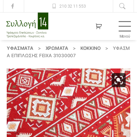
210 32 11 553
Μενού
Συλλογή
14
ΥΦΆΣΜΑΤΑ
>
ΧΡΏΜΑΤΑ
>
ΚΟΚΚΙΝΟ
>
ΎΦΑΣΜ
Α ΕΠΊΠΛΩΣΗΣ FEIXA 31030007