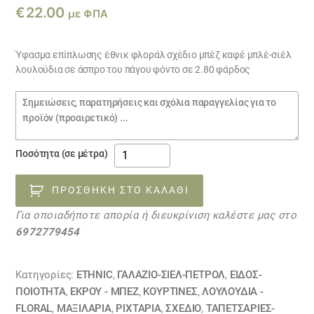
€
22.00
με ΦΠΑ
Ύφασμα επίπλωσης έθνικ φλοράλ σχέδιο μπέζ καφέ μπλέ-σιέλ
λουλούδια σε άσπρο του πάγου φόντο σε 2.80 φάρδος
Σημειώσεις
παραγγελίας
Ύφασμα
Ποσότητα (σε μέτρα)
επίπλωσης
RAYSA
ΠΡΟΣΘΉΚΗ ΣΤΟ ΚΑΛΆΘΙ
13112110
Για οποιαδήποτε απορία ή διευκρίνιση καλέστε μας στο
ΕΞΑΝΤΛΗΘΗΚΕ
6972779454
ποσότητα
Κατηγορίες:
ETHNIC
,
ΓΑΛΑΖΙΟ-ΣΙΕΛ-ΠΕΤΡΟΛ
,
ΕΙΔΟΣ-
ΠΟΙΟΤΗΤΑ
,
ΕΚΡΟΥ - ΜΠΕΖ
,
ΚΟΥΡΤΊΝΕΣ
,
ΛΟΥΛΟΎΔΙΑ -
FLORAL
,
ΜΑΞΙΛΆΡΙΑ
,
ΡΙΧΤΆΡΙΑ
,
ΣΧΕΔΙΟ
,
ΤΑΠΕΤΣΑΡΙΕΣ-