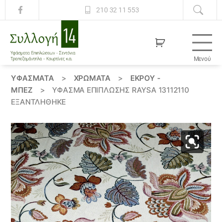
210 32 11 553
Μενού
Συλλογή
14
ΥΦΆΣΜΑΤΑ
>
ΧΡΏΜΑΤΑ
>
ΕΚΡΟΥ -
ΜΠΕΖ
>
ΎΦΑΣΜΑ ΕΠΊΠΛΩΣΗΣ RAYSA 13112110
ΕΞΑΝΤΛΗΘΗΚΕ