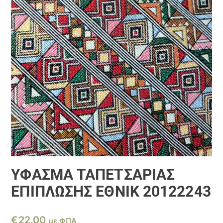
ΎΦΑΣΜΑ ΤΑΠΕΤΣΑΡΊΑΣ
ΕΠΊΠΛΩΣΗΣ ΈΘΝΙΚ 20122243
€
22.00
με ΦΠΑ