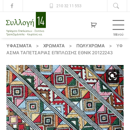
210 32 11 553
Μενού
Συλλογή
14
ΥΦΆΣΜΑΤΑ
>
ΧΡΏΜΑΤΑ
>
ΠΟΛΥΧΡΩΜΑ
>
ΎΦ
ΑΣΜΑ ΤΑΠΕΤΣΑΡΊΑΣ ΕΠΊΠΛΩΣΗΣ ΈΘΝΙΚ 20122243