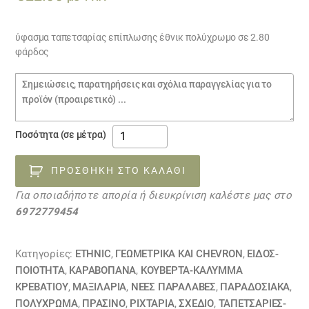
ύφασμα ταπετσαρίας επίπλωσης έθνικ πολύχρωμο σε 2.80
φάρδος
Σημειώσεις
παραγγελίας
ύφασμα
Ποσότητα (σε μέτρα)
ταπετσαρίας
επίπλωσης
ΠΡΟΣΘΉΚΗ ΣΤΟ ΚΑΛΆΘΙ
έθνικ
Για οποιαδήποτε απορία ή διευκρίνιση καλέστε μας στο
20122243
6972779454
ποσότητα
Κατηγορίες:
ETHNIC
,
ΓΕΩΜΕΤΡΙΚΆ ΚΑΙ CHEVRON
,
ΕΙΔΟΣ-
ΠΟΙΟΤΗΤΑ
,
ΚΑΡΑΒΌΠΑΝΑ
,
ΚΟΥΒΈΡΤΑ-ΚΆΛΥΜΜΑ
ΚΡΕΒΑΤΙΟΎ
,
ΜΑΞΙΛΆΡΙΑ
,
ΝΕΕΣ ΠΑΡΑΛΑΒΕΣ
,
ΠΑΡΑΔΟΣΙΑΚΑ
,
ΠΟΛΥΧΡΩΜΑ
,
ΠΡΑΣΙΝΟ
,
ΡΙΧΤΆΡΙΑ
,
ΣΧΕΔΙΟ
,
ΤΑΠΕΤΣΑΡΙΕΣ-