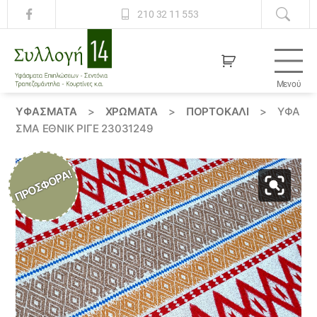
210 32 11 553
Μενού
Συλλογή
14
ΥΦΆΣΜΑΤΑ
>
ΧΡΏΜΑΤΑ
>
ΠΟΡΤΟΚΑΛΙ
>
ΎΦΑ
ΣΜΑ ΕΘΝΙΚ ΡΙΓΈ 23031249
ΠΡΟΣΦΟΡΆ!