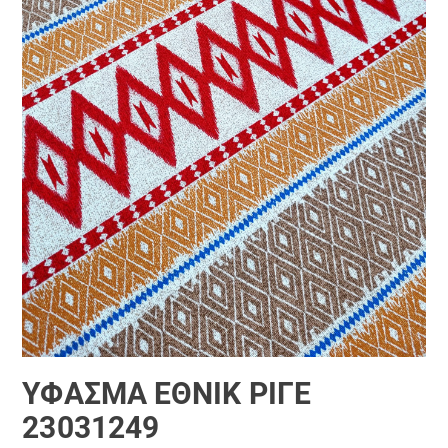
ΎΦΑΣΜΑ ΕΘΝΙΚ ΡΙΓΈ
23031249