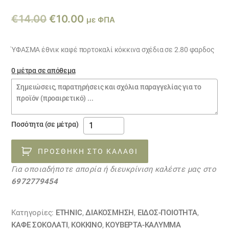
Original
Η
€
14.00
€
10.00
με ΦΠΑ
price
τρέχουσα
was:
τιμή
ΎΦΑΣΜΑ έθνικ καφέ πορτοκαλί κόκκινα σχέδια σε 2.80 φαρδος
€14.00.
είναι:
0 μέτρα σε απόθεμα
€10.00.
Σημειώσεις
παραγγελίας
ύφασμα
Ποσότητα (σε μέτρα)
ΕΘΝΙΚ
ριγέ
ΠΡΟΣΘΉΚΗ ΣΤΟ ΚΑΛΆΘΙ
23031249
Για οποιαδήποτε απορία ή διευκρίνιση καλέστε μας στο
ποσότητα
6972779454
Κατηγορίες:
ETHNIC
,
ΔΙΑΚΟΣΜΗΣΗ
,
ΕΙΔΟΣ-ΠΟΙΟΤΗΤΑ
,
ΚΑΦΕ ΣΟΚΟΛΑΤΙ
,
ΚΟΚΚΙΝΟ
,
ΚΟΥΒΈΡΤΑ-ΚΆΛΥΜΜΑ