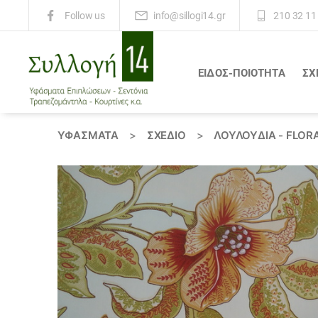
info@sillogi14.gr
210 32 11
Follow us
ΕΙΔΟΣ-ΠΟΙΟΤΗΤΑ
ΣΧ
Συλλογή
14
ΥΦΆΣΜΑΤΑ
>
ΣΧΕΔΙΟ
>
ΛΟΥΛΟΎΔΙΑ - FLOR