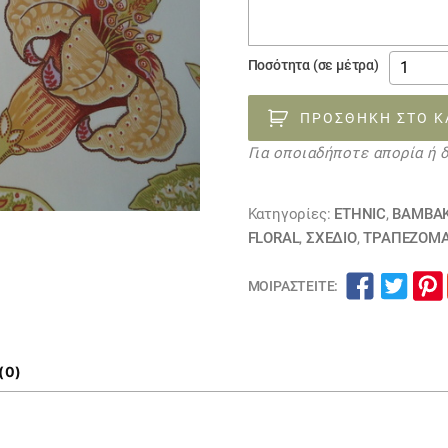
παραγγελίας
βαμβακ
Ποσότητα (σε μέτρα)
orchid
orange
ΠΡΟΣΘΉΚΗ ΣΤΟ Κ
ποσότη
Για οποιαδήποτε απορία ή 
Κατηγορίες:
ETHNIC
,
ΒΑΜΒΑ
FLORAL
,
ΣΧΕΔΙΟ
,
ΤΡΑΠΕΖΟΜ
ΜΟΙΡΑΣΤΕΊΤΕ:
(0)