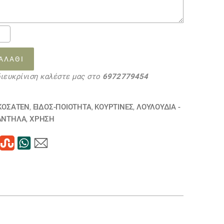
οσατέν
ΑΛΆΘΙ
τα
διευκρίνιση καλέστε μας στο
6972779454
ΚΟΣΑΤΈΝ
,
ΕΙΔΟΣ-ΠΟΙΟΤΗΤΑ
,
ΚΟΥΡΤΊΝΕΣ
,
ΛΟΥΛΟΎΔΙΑ -
ΆΝΤΗΛΑ
,
ΧΡΗΣΗ