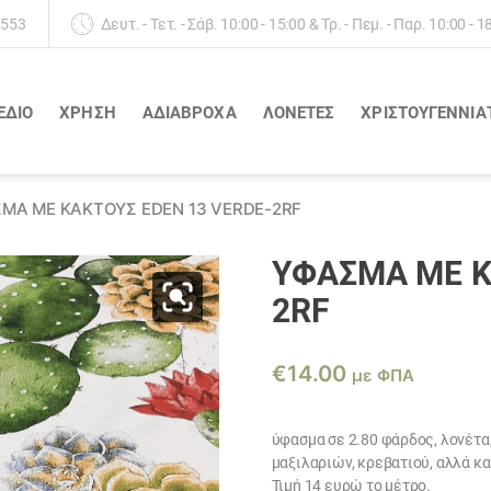
 553
Δευτ. - Τετ. - Σάβ. 10:00 - 15:00 & Τρ. - Πεμ. - Παρ. 10:00 - 1
ΕΔΙΟ
ΧΡΗΣΗ
ΑΔΙΆΒΡΟΧΑ
ΛΟΝΈΤΕΣ
ΧΡΙΣΤΟΥΓΕΝΝΙΑ
ΜΑ ΜΕ ΚΆΚΤΟΥΣ EDEN 13 VERDE-2RF
ΎΦΑΣΜΑ ΜΕ Κ
2RF
€
14.00
με ΦΠΑ
ύφασμα σε 2.80 φάρδος, λονέτα
μαξιλαριών, κρεβατιού, αλλά κ
Τιμή 14 ευρώ το μέτρο.