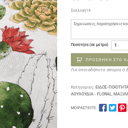
Συλλογή14
Σημειώσεις
παραγγελίας
ύφασμα
Ποσότητα (σε μέτρα)
με
κάκτου
ΠΡΟΣΘΉΚΗ ΣΤΟ Κ
EDEN
Για οποιαδήποτε απορία ή 
13
VERDE-
2RF
Κατηγορίες:
ΕΙΔΟΣ-ΠΟΙΟΤΗΤ
ποσότη
ΛΟΥΛΟΎΔΙΑ - FLORAL
,
ΜΑΞΙΛ
ΜΟΙΡΑΣΤΕΊΤΕ: