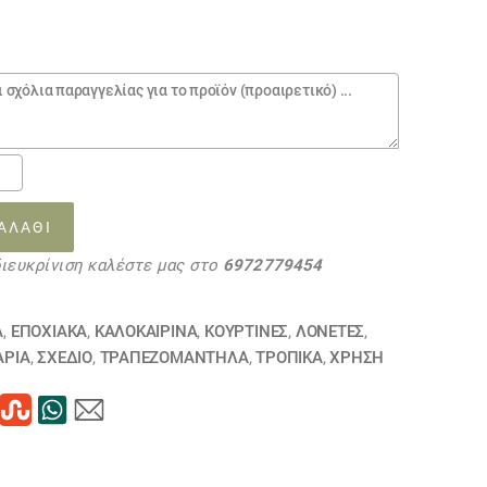
ς
ΑΛΆΘΙ
διευκρίνιση καλέστε μας στο
6972779454
Α
,
ΕΠΟΧΙΑΚΑ
,
ΚΑΛΟΚΑΙΡΙΝΑ
,
ΚΟΥΡΤΊΝΕΣ
,
ΛΟΝΈΤΕΣ
,
τα
ΆΡΙΑ
,
ΣΧΕΔΙΟ
,
ΤΡΑΠΕΖΟΜΆΝΤΗΛΑ
,
ΤΡΟΠΙΚΑ
,
ΧΡΗΣΗ