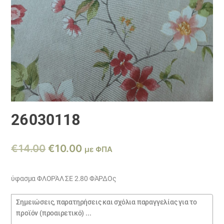
26030118
Original
Η
€
14.00
€
10.00
με ΦΠΑ
price
τρέχουσα
was:
τιμή
ύφασμα ΦΛΟΡΆΛ ΣΕ 2.80 ΦΆΡΔΟς
€14.00.
είναι:
Σημειώσεις
€10.00.
παραγγελίας