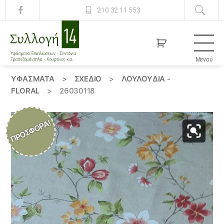
210 32 11 553
Μενού
Συλλογή
14
ΥΦΆΣΜΑΤΑ
>
ΣΧΕΔΙΟ
>
ΛΟΥΛΟΎΔΙΑ -
FLORAL
>
26030118
ΠΡΟΣΦΟΡΆ!