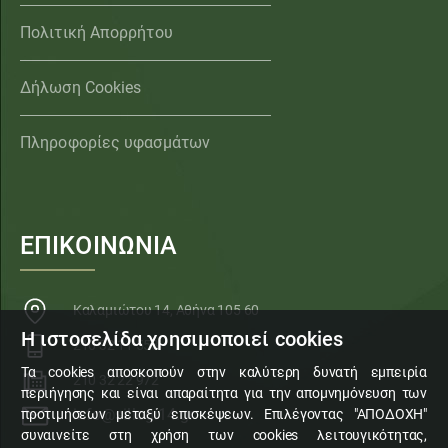
Πολιτική Απορρήτου
Δήλωση Cookies
Πληροφορίες υφασμάτων
ΕΠΙΚΟΙΝΩΝΙΑ
Καλαμιώτου 14, Αθήνα 105 60
Η ιστοσελίδα χρησιμοποιεί cookies
210 32 11 553
Τα cookies αποσκοπούν στην καλύτερη δυνατή εμπειρία
210 32 22 972
περιήγησης και είναι απαραίτητα για την απομνημόνευση των
info@sillogi14.gr
προτιμήσεων μεταξύ επισκέψεων. Επιλέγοντας "ΑΠΟΔΟΧΗ"
συναινείτε στη χρήση των cookies λειτουγικότητας,