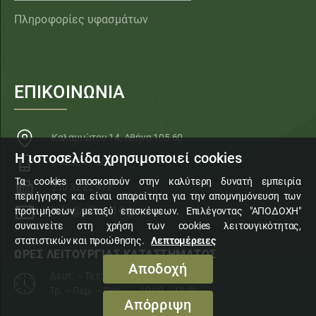
Πληροφορίες υφασμάτων
ΕΠΙΚΟΙΝΩΝΙΑ
Καλαμιώτου 14, Αθήνα 105 60
Η ιστοσελίδα χρησιμοποιεί cookies
210 32 11 553
Τα cookies αποσκοπούν στην καλύτερη δυνατή εμπειρία
210 32 22 972
περιήγησης και είναι απαραίτητα για την απομνημόνευση των
info@sillogi14.gr
προτιμήσεων μεταξύ επισκέψεων. Επιλέγοντας "ΑΠΟΔΟΧΗ"
συναινείτε στη χρήση των cookies λειτουγικότητας,
στατιστικών και προώθησης.
Λεπτομέρειες
ΩΡΕΣ ΛΕΙΤΟΥΡΓΙΑΣ ΚΑΤΑΣΤΗΜΑΤΟΣ
Αποδοχή
Δευτ. – Τετ. – Σάβ.
10:00 – 15:00
Τρ. – Πεμ. – Παρ.
10:00 – 18:00
Απόρριψη