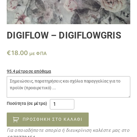
DIGIFLOW – DIGIFLOWGRIS
€
18.00
με ΦΠΑ
95.4 μέτρα σε απόθεμα
Σημειώσεις
παραγγελίας
DIGIFLOW
Ποσότητα (σε μέτρα)
-
DIGIFLOWGRIS
ΠΡΟΣΘΉΚΗ ΣΤΟ ΚΑΛΆΘΙ
ποσότητα
Για οποιαδήποτε απορία ή διευκρίνιση καλέστε μας στο