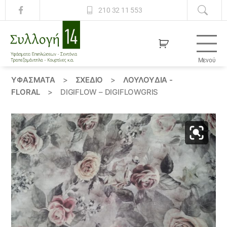
210 32 11 553
Μενού
Συλλογή
14
ΥΦΆΣΜΑΤΑ
>
ΣΧΕΔΙΟ
>
ΛΟΥΛΟΎΔΙΑ -
FLORAL
>
DIGIFLOW – DIGIFLOWGRIS