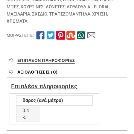
ποσότητα
ΜΠΕΖ
,
ΚΟΥΡΤΊΝΕΣ
,
ΛΟΝΈΤΕΣ
,
ΛΟΥΛΟΎΔΙΑ - FLORAL
,
ΜΑΞΙΛΆΡΙΑ
,
ΣΧΕΔΙΟ
,
ΤΡΑΠΕΖΟΜΆΝΤΗΛΑ
,
ΧΡΗΣΗ
,
ΧΡΏΜΑΤΑ
ΜΟΙΡΑΣΤΕΊΤΕ:
ΕΠΙΠΛΈΟΝ ΠΛΗΡΟΦΟΡΊΕΣ
ΑΞΙΟΛΟΓΉΣΕΙΣ (0)
Επιπλέον πληροφορίες
Βάρος (ανά μέτρο)
0.4
κ.