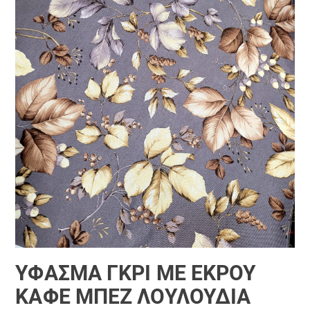
ΎΦΑΣΜΑ ΓΚΡΊ ΜΕ ΕΚΡΟΎ
ΚΑΦΈ ΜΠΈΖ ΛΟΥΛΟΎΔΙΑ