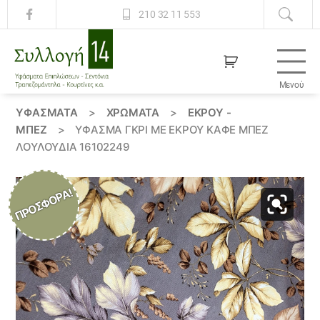
210 32 11 553
Μενού
Συλλογή
14
ΥΦΆΣΜΑΤΑ
>
ΧΡΏΜΑΤΑ
>
ΕΚΡΟΥ -
ΜΠΕΖ
>
ΎΦΑΣΜΑ ΓΚΡΊ ΜΕ ΕΚΡΟΎ ΚΑΦΈ ΜΠΈΖ
ΛΟΥΛΟΎΔΙΑ 16102249
ΠΡΟΣΦΟΡΆ!