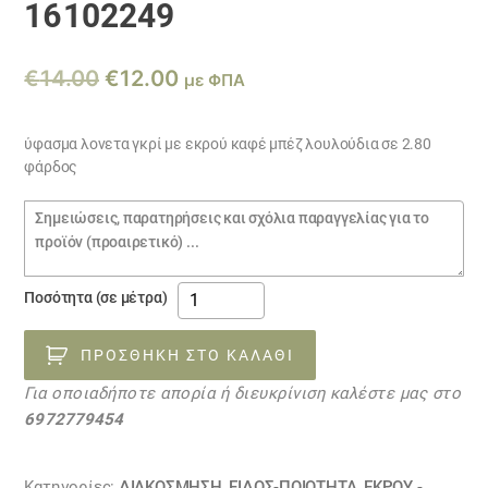
16102249
Original
Η
€
14.00
€
12.00
με ΦΠΑ
price
τρέχουσα
was:
τιμή
ύφασμα λονετα γκρί με εκρού καφέ μπέζ λουλούδια σε 2.80
φάρδος
€14.00.
είναι:
€12.00.
Σημειώσεις
παραγγελίας
ύφασμα
Ποσότητα (σε μέτρα)
γκρί
με
ΠΡΟΣΘΉΚΗ ΣΤΟ ΚΑΛΆΘΙ
εκρού
Για οποιαδήποτε απορία ή διευκρίνιση καλέστε μας στο
καφέ
6972779454
μπέζ
λουλούδια
16102249
Κατηγορίες:
ΔΙΑΚΟΣΜΗΣΗ
,
ΕΙΔΟΣ-ΠΟΙΟΤΗΤΑ
,
ΕΚΡΟΥ -