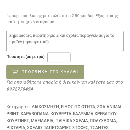
ύφασμα επίπλωσης με σκυλάκια σε 2.80 φάρδος.Εξαιρετικης
ποιότητος χονδρό ύφασμα
Σημειώσεις
παραγγελίας
ύφασμα
Ποσότητα (σε μέτρα)
επίπλωσης
με
ΠΡΟΣΘΉΚΗ ΣΤΟ ΚΑΛΆΘΙ
σκυλάκια
Για οποιαδήποτε απορία ή διευκρίνιση καλέστε μας στο
30030434
6972779454
ποσότητα
Κατηγορίες:
ΔΙΑΚΟΣΜΗΣΗ
,
ΕΙΔΟΣ-ΠΟΙΟΤΗΤΑ
,
ΖΏΑ-ANIMAL
PRINT
,
ΚΑΡΑΒΌΠΑΝΑ
,
ΚΟΥΒΈΡΤΑ-ΚΆΛΥΜΜΑ ΚΡΕΒΑΤΙΟΎ
,
ΚΟΥΡΤΊΝΕΣ
,
ΜΑΞΙΛΆΡΙΑ
,
ΠΑΙΔΙΚΆ ΣΧΈΔΙΑ
,
ΠΟΛΥΧΡΩΜΑ
,
ΡΙΧΤΆΡΙΑ
,
ΣΧΕΔΙΟ
,
ΤΑΠΕΤΣΑΡΙΕΣ-ΣΤΟΦΕΣ
,
ΤΣΆΝΤΕΣ
,