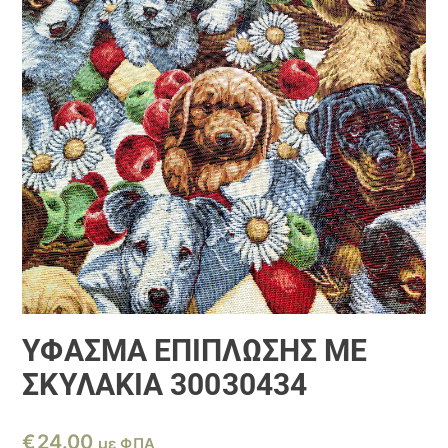
ΎΦΑΣΜΑ ΕΠΊΠΛΩΣΗΣ ΜΕ
ΣΚΥΛΆΚΙΑ 30030434
€
24.00
με ΦΠΑ