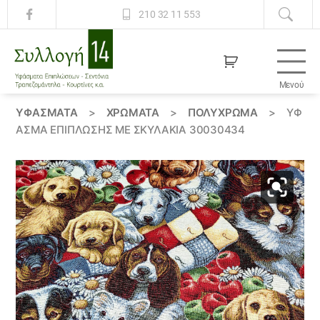
210 32 11 553
Μενού
Συλλογή
14
ΥΦΆΣΜΑΤΑ
>
ΧΡΏΜΑΤΑ
>
ΠΟΛΥΧΡΩΜΑ
>
ΎΦ
ΑΣΜΑ ΕΠΊΠΛΩΣΗΣ ΜΕ ΣΚΥΛΆΚΙΑ 30030434