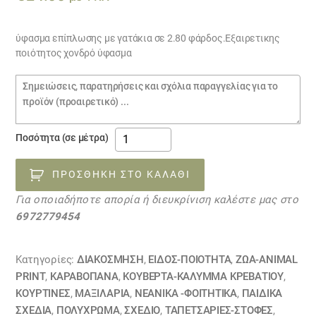
ύφασμα επίπλωσης με γατάκια σε 2.80 φάρδος.Εξαιρετικης
ποιότητος χονδρό ύφασμα
Σημειώσεις
παραγγελίας
ύφασμα
Ποσότητα (σε μέτρα)
επίπλωσης
ΓΑΤΑΚΙΑ
ΠΡΟΣΘΉΚΗ ΣΤΟ ΚΑΛΆΘΙ
30030407
Για οποιαδήποτε απορία ή διευκρίνιση καλέστε μας στο
ποσότητα
6972779454
Κατηγορίες:
ΔΙΑΚΟΣΜΗΣΗ
,
ΕΙΔΟΣ-ΠΟΙΟΤΗΤΑ
,
ΖΏΑ-ANIMAL
PRINT
,
ΚΑΡΑΒΌΠΑΝΑ
,
ΚΟΥΒΈΡΤΑ-ΚΆΛΥΜΜΑ ΚΡΕΒΑΤΙΟΎ
,
ΚΟΥΡΤΊΝΕΣ
,
ΜΑΞΙΛΆΡΙΑ
,
ΝΕΑΝΙΚΆ -ΦΟΙΤΗΤΙΚΆ
,
ΠΑΙΔΙΚΆ
ΣΧΈΔΙΑ
,
ΠΟΛΥΧΡΩΜΑ
,
ΣΧΕΔΙΟ
,
ΤΑΠΕΤΣΑΡΙΕΣ-ΣΤΟΦΕΣ
,