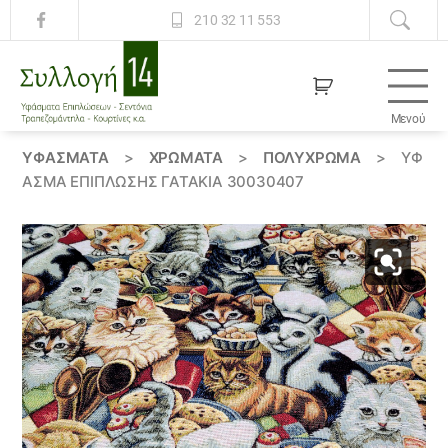
210 32 11 553
Μενού
Συλλογή
14
ΥΦΆΣΜΑΤΑ
>
ΧΡΏΜΑΤΑ
>
ΠΟΛΥΧΡΩΜΑ
>
ΎΦ
ΑΣΜΑ ΕΠΊΠΛΩΣΗΣ ΓΑΤΑΚΙΑ 30030407