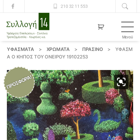
210 32 11 553
Μενού
Συλλογή
14
ΥΦΆΣΜΑΤΑ
>
ΧΡΏΜΑΤΑ
>
ΠΡΑΣΙΝΟ
>
ΎΦΑΣΜ
Α Ο ΚΗΠΟΣ ΤΟΥ ΟΝΕΙΡΟΥ 19102253
ΠΡΟΣΦΟΡΆ!