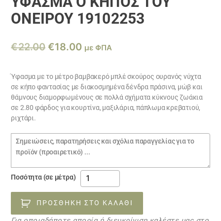
ΎΦΑΣΜΑ Ο ΚΗΠΟΣ ΤΟΥ
ΟΝΕΙΡΟΥ 19102253
Original
Η
€
22.00
€
18.00
με ΦΠΑ
price
τρέχουσα
was:
τιμή
Ύφασμα με το μέτρο βαμβακερό μπλέ σκούρος ουρανός νύχτα
σε κήπο φαντασίας με διακοσμημένα δένδρα πράσινα, μώβ και
€22.00.
είναι:
θάμνους διαμορφωμένους σε πολλά σχήματα κύκνους ζωάκια
€18.00.
σε 2.80 φάρδος για κουρτίνα, μαξιλάρια, πάπλωμα κρεβατιού,
ριχτάρι.
Σημειώσεις
παραγγελίας
ύφασμα
Ποσότητα (σε μέτρα)
Ο
ΚΗΠΟΣ
ΠΡΟΣΘΉΚΗ ΣΤΟ ΚΑΛΆΘΙ
ΤΟΥ
Για οποιαδήποτε απορία ή διευκρίνιση καλέστε μας στο