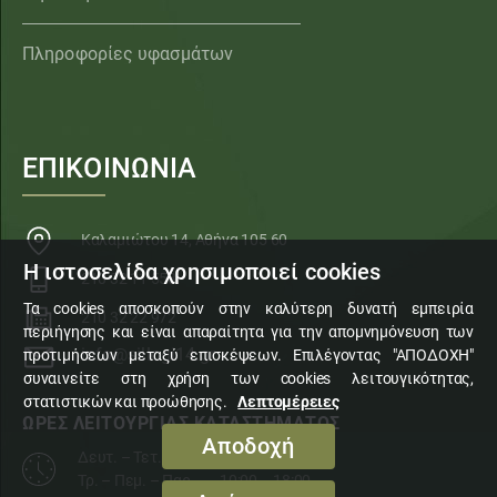
Πληροφορίες υφασμάτων
ΕΠΙΚΟΙΝΩΝΙΑ
Καλαμιώτου 14, Αθήνα 105 60
Η ιστοσελίδα χρησιμοποιεί cookies
210 32 11 553
Τα cookies αποσκοπούν στην καλύτερη δυνατή εμπειρία
210 32 22 972
περιήγησης και είναι απαραίτητα για την απομνημόνευση των
info@sillogi14.gr
προτιμήσεων μεταξύ επισκέψεων. Επιλέγοντας "ΑΠΟΔΟΧΗ"
συναινείτε στη χρήση των cookies λειτουγικότητας,
στατιστικών και προώθησης.
Λεπτομέρειες
ΩΡΕΣ ΛΕΙΤΟΥΡΓΙΑΣ ΚΑΤΑΣΤΗΜΑΤΟΣ
Αποδοχή
Δευτ. – Τετ. – Σάβ.
10:00 – 15:00
Τρ. – Πεμ. – Παρ.
10:00 – 18:00