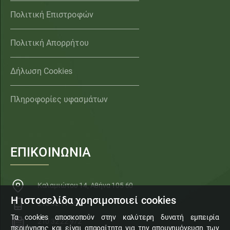
Πολιτική Επιστροφών
Πολιτική Απορρήτου
Δήλωση Cookies
Πληροφορίες υφασμάτων
ΕΠΙΚΟΙΝΩΝΙΑ
Καλαμιώτου 14, Αθήνα 105 60
Η ιστοσελίδα χρησιμοποιεί cookies
210 32 11 553
Τα cookies αποσκοπούν στην καλύτερη δυνατή εμπειρία
210 32 22 972
περιήγησης και είναι απαραίτητα για την απομνημόνευση των