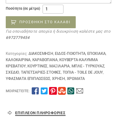
Ύφασμα
Ποσότητα (σε μέτρα)
ταπετσαρία
επίπλωσης
ΠΡΟΣΘΉΚΗ ΣΤΟ ΚΑΛΆΘΙ
ελληνικό
Για οποιαδήποτε απορία ή διευκρίνιση καλέστε μας στο
τοπίο
6972779454
νησιώτικο
ΣΑΝΤΟΡΙΝΗ
28052245
Κατηγορίες:
ΔΙΑΚΟΣΜΗΣΗ
,
ΕΙΔΟΣ-ΠΟΙΟΤΗΤΑ
,
ΕΠΟΧΙΑΚΑ
,
ποσότητα
ΚΑΛΟΚΑΙΡΙΝΑ
,
ΚΑΡΑΒΌΠΑΝΑ
,
ΚΟΥΒΈΡΤΑ-ΚΆΛΥΜΜΑ
ΚΡΕΒΑΤΙΟΎ
,
ΚΟΥΡΤΊΝΕΣ
,
ΜΑΞΙΛΆΡΙΑ
,
ΜΠΛΕ - ΤΥΡΚΟΥΑΖ
,
ΣΧΕΔΙΟ
,
ΤΑΠΕΤΣΑΡΙΕΣ-ΣΤΟΦΕΣ
,
ΤΟΠΊΑ - TOILE DE JOUY
,
ΥΦΆΣΜΑΤΑ ΕΠΙΠΛΏΣΕΩΣ
,
ΧΡΗΣΗ
,
ΧΡΏΜΑΤΑ
ΜΟΙΡΑΣΤΕΊΤΕ:
ΕΠΙΠΛΈΟΝ ΠΛΗΡΟΦΟΡΊΕΣ