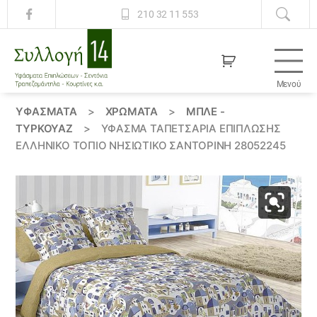
210 32 11 553
Μενού
Συλλογή
14
ΥΦΆΣΜΑΤΑ
>
ΧΡΏΜΑΤΑ
>
ΜΠΛΕ -
ΤΥΡΚΟΥΑΖ
>
ΎΦΑΣΜΑ ΤΑΠΕΤΣΑΡΊΑ ΕΠΊΠΛΩΣΗΣ
ΕΛΛΗΝΙΚΌ ΤΟΠΊΟ ΝΗΣΙΏΤΙΚΟ ΣΑΝΤΟΡΙΝΗ 28052245