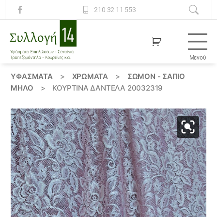
210 32 11 553
Μενού
Συλλογή
14
ΥΦΆΣΜΑΤΑ
>
ΧΡΏΜΑΤΑ
>
ΣΩΜΟΝ - ΣΑΠΙΟ
ΜΗΛΟ
>
ΚΟΥΡΤΊΝΑ ΔΑΝΤΈΛΑ 20032319