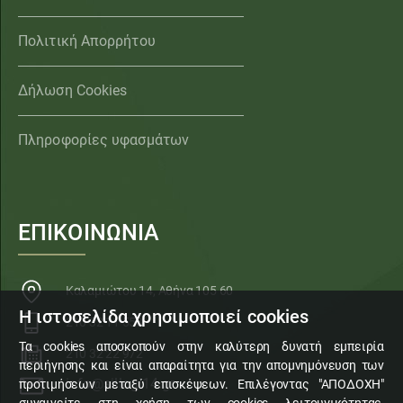
Πολιτική Απορρήτου
Δήλωση Cookies
Πληροφορίες υφασμάτων
ΕΠΙΚΟΙΝΩΝΙΑ
Καλαμιώτου 14, Αθήνα 105 60
Η ιστοσελίδα χρησιμοποιεί cookies
210 32 11 553
Τα cookies αποσκοπούν στην καλύτερη δυνατή εμπειρία
210 32 22 972
περιήγησης και είναι απαραίτητα για την απομνημόνευση των
info@sillogi14.gr
προτιμήσεων μεταξύ επισκέψεων. Επιλέγοντας "ΑΠΟΔΟΧΗ"
συναινείτε στη χρήση των cookies λειτουγικότητας,