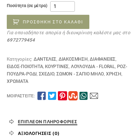
κουρτίνα
Ποσότητα (σε μέτρα)
δαντέλα
20032319
ΠΡΟΣΘΉΚΗ ΣΤΟ ΚΑΛΆΘΙ
ποσότητα
Για οποιαδήποτε απορία ή διευκρίνιση καλέστε μας στο
6972779454
Κατηγορίες:
ΔΑΝΤΈΛΕΣ
,
ΔΙΑΚΟΣΜΗΣΗ
,
ΔΙΑΦΆΝΕΙΕΣ
,
ΕΙΔΟΣ-ΠΟΙΟΤΗΤΑ
,
ΚΟΥΡΤΊΝΕΣ
,
ΛΟΥΛΟΎΔΙΑ - FLORAL
,
ΡΟΖ-
ΠΟΥΔΡΑ-ΡΟΔΙ
,
ΣΧΕΔΙΟ
,
ΣΩΜΟΝ - ΣΑΠΙΟ ΜΗΛΟ
,
ΧΡΗΣΗ
,
ΧΡΏΜΑΤΑ
ΜΟΙΡΑΣΤΕΊΤΕ:
ΕΠΙΠΛΈΟΝ ΠΛΗΡΟΦΟΡΊΕΣ
ΑΞΙΟΛΟΓΉΣΕΙΣ (0)