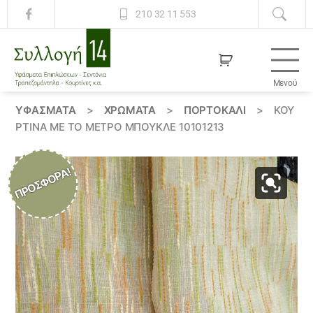
210 32 11 553
Μενού
Συλλογή
14
ΥΦΆΣΜΑΤΑ
>
ΧΡΏΜΑΤΑ
>
ΠΟΡΤΟΚΑΛΙ
>
ΚΟΥ
ΡΤΊΝΑ ΜΕ ΤΟ ΜΈΤΡΟ ΜΠΟΥΚΛΈ 10101213
ΠΡΟΣΦΟΡΆ!