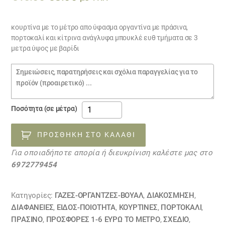
price
τρέχουσα
was:
τιμή
κουρτίνα με το μέτρο απο ύφασμα οργαντίνα με πράσινα,
πορτοκαλί και κίτρινα ανάγλυφα μπουκλέ ευθ τμήματα σε 3
€16.00.
είναι:
μετρα ύψος με βαρίδι
€8.00.
Σημειώσεις
παραγγελίας
κουρτίνα
Ποσότητα (σε μέτρα)
με
το
ΠΡΟΣΘΉΚΗ ΣΤΟ ΚΑΛΆΘΙ
μέτρο
Για οποιαδήποτε απορία ή διευκρίνιση καλέστε μας στο
μπουκλέ
6972779454
10101213
ποσότητα
Κατηγορίες:
ΓΆΖΕΣ-ΟΡΓΆΝΤΖΕΣ-ΒΟΥΆΛ
,
ΔΙΑΚΟΣΜΗΣΗ
,
ΔΙΑΦΆΝΕΙΕΣ
,
ΕΙΔΟΣ-ΠΟΙΟΤΗΤΑ
,
ΚΟΥΡΤΊΝΕΣ
,
ΠΟΡΤΟΚΑΛΙ
,
ΠΡΑΣΙΝΟ
,
ΠΡΟΣΦΟΡΕΣ 1-6 ΕΥΡΩ ΤΟ ΜΕΤΡΟ
,
ΣΧΕΔΙΟ
,