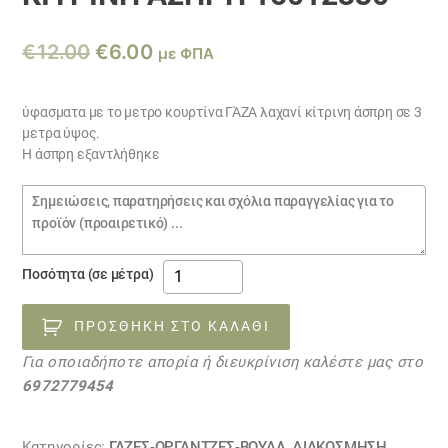
Original
Η
€
12.00
€
6.00
με ΦΠΑ
price
τρέχουσα
was:
τιμή
ύφασματα με το μετρο κουρτίνα ΓΆΖΑ λαχανί κίτρινη άσπρη σε 3
μετρα ύψος.
€12.00.
είναι:
Η άσπρη εξαντλήθηκε
€6.00.
Σημειώσεις
παραγγελίας
ύφασματα
Ποσότητα (σε μέτρα)
με
το
ΠΡΟΣΘΉΚΗ ΣΤΟ ΚΑΛΆΘΙ
μετρο
Για οποιαδήποτε απορία ή διευκρίνιση καλέστε μας στο
κουρτίνα
6972779454
ΓΆΖΑ
λαχανί
κίτρινη
Κατηγορίες:
ΓΆΖΕΣ-ΟΡΓΆΝΤΖΕΣ-ΒΟΥΆΛ
,
ΔΙΑΚΟΣΜΗΣΗ
,