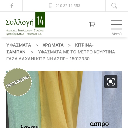
210 32 11 553
Μενού
Συλλογή
14
ΥΦΆΣΜΑΤΑ
>
ΧΡΏΜΑΤΑ
>
ΚΙΤΡΙΝΑ-
ΣΑΜΠΑΝΙ
>
ΎΦΑΣΜΑΤΑ ΜΕ ΤΟ ΜΕΤΡΟ ΚΟΥΡΤΊΝΑ
ΓΆΖΑ ΛΑΧΑΝΊ ΚΊΤΡΙΝΗ ΆΣΠΡΗ 15012330
ΠΡΟΣΦΟΡΆ!