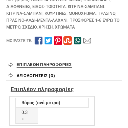
άσπρη
ΔΙΑΦΆΝΕΙΕΣ
,
ΕΙΔΟΣ-ΠΟΙΟΤΗΤΑ
,
ΚΙΤΡΙΝΑ-ΣΑΜΠΑΝΙ
,
ΚΙΤΡΙΝΑ-ΣΑΜΠΑΝΙ
,
ΚΟΥΡΤΊΝΕΣ
,
ΜΟΝΌΧΡΩΜΑ
,
ΠΡΑΣΙΝΟ
,
15012330
ΠΡΑΣΙΝΟ-ΛΑΔΙ-ΜΕΝΤΑ-ΛΑΧΑΝΙ
,
ΠΡΟΣΦΟΡΕΣ 1-6 ΕΥΡΩ ΤΟ
ποσότητα
ΜΕΤΡΟ
,
ΣΧΕΔΙΟ
,
ΧΡΗΣΗ
,
ΧΡΏΜΑΤΑ
ΜΟΙΡΑΣΤΕΊΤΕ:
ΕΠΙΠΛΈΟΝ ΠΛΗΡΟΦΟΡΊΕΣ
ΑΞΙΟΛΟΓΉΣΕΙΣ (0)
Επιπλέον πληροφορίες
Βάρος (ανά μέτρο)
0.3
κ.