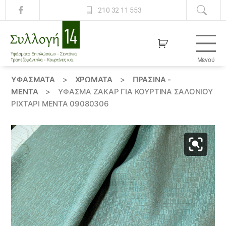
210 32 11 553
Μενού
Συλλογή
14
ΥΦΆΣΜΑΤΑ
>
ΧΡΏΜΑΤΑ
>
ΠΡΑΣΙΝΑ -
ΜΕΝΤΑ
>
ΎΦΑΣΜΑ ΖΑΚΆΡ ΓΙΑ ΚΟΥΡΤΊΝΑ ΣΑΛΟΝΙΟΎ
ΡΙΧΤΆΡΙ ΜΈΝΤΑ 09080306