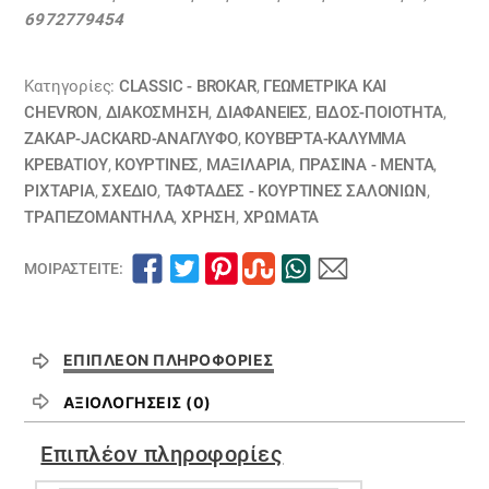
σαλονιού
6972779454
ριχτάρι
μέντα
09080306
Κατηγορίες:
CLASSIC - BROKAR
,
ΓΕΩΜΕΤΡΙΚΆ ΚΑΙ
ποσότητα
CHEVRON
,
ΔΙΑΚΟΣΜΗΣΗ
,
ΔΙΑΦΆΝΕΙΕΣ
,
ΕΙΔΟΣ-ΠΟΙΟΤΗΤΑ
,
ΖΑΚΆΡ-JACKARD-ΑΝΆΓΛΥΦΟ
,
ΚΟΥΒΈΡΤΑ-ΚΆΛΥΜΜΑ
ΚΡΕΒΑΤΙΟΎ
,
ΚΟΥΡΤΊΝΕΣ
,
ΜΑΞΙΛΆΡΙΑ
,
ΠΡΑΣΙΝΑ - ΜΕΝΤΑ
,
ΡΙΧΤΆΡΙΑ
,
ΣΧΕΔΙΟ
,
ΤΑΦΤΆΔΕΣ - ΚΟΥΡΤΊΝΕΣ ΣΑΛΟΝΙΏΝ
,
ΤΡΑΠΕΖΟΜΆΝΤΗΛΑ
,
ΧΡΗΣΗ
,
ΧΡΏΜΑΤΑ
ΜΟΙΡΑΣΤΕΊΤΕ:
ΕΠΙΠΛΈΟΝ ΠΛΗΡΟΦΟΡΊΕΣ
ΑΞΙΟΛΟΓΉΣΕΙΣ (0)
Επιπλέον πληροφορίες