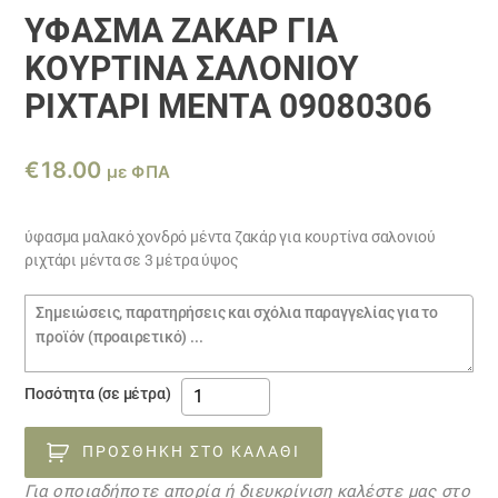
ΎΦΑΣΜΑ ΖΑΚΆΡ ΓΙΑ
ΚΟΥΡΤΊΝΑ ΣΑΛΟΝΙΟΎ
ΡΙΧΤΆΡΙ ΜΈΝΤΑ 09080306
€
18.00
με ΦΠΑ
ύφασμα μαλακό χονδρό μέντα ζακάρ για κουρτίνα σαλονιού
ριχτάρι μέντα σε 3 μέτρα ύψος
Σημειώσεις
παραγγελίας
ύφασμα
Ποσότητα (σε μέτρα)
ζακάρ
για
ΠΡΟΣΘΉΚΗ ΣΤΟ ΚΑΛΆΘΙ
κουρτίνα
Για οποιαδήποτε απορία ή διευκρίνιση καλέστε μας στο