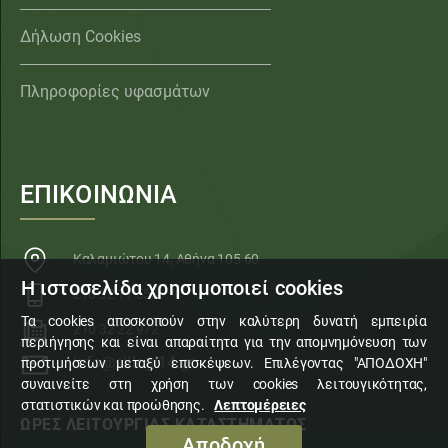
Δήλωση Cookies
Πληροφορίες υφασμάτων
ΕΠΙΚΟΙΝΩΝΙΑ
Καλαμιώτου 14, Αθήνα 105 60
Η ιστοσελίδα χρησιμοποιεί cookies
210 32 11 553
Τα cookies αποσκοπούν στην καλύτερη δυνατή εμπειρία
210 32 22 972
περιήγησης και είναι απαραίτητα για την απομνημόνευση των
info@sillogi14.gr
προτιμήσεων μεταξύ επισκέψεων. Επιλέγοντας "ΑΠΟΔΟΧΗ"
συναινείτε στη χρήση των cookies λειτουγικότητας,
στατιστικών και προώθησης.
Λεπτομέρειες
ΩΡΕΣ ΛΕΙΤΟΥΡΓΙΑΣ ΚΑΤΑΣΤΗΜΑΤΟΣ
Αποδοχή