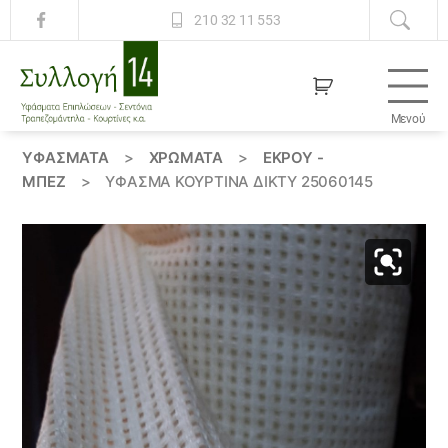
210 32 11 553
Μενού
Συλλογή
14
ΥΦΆΣΜΑΤΑ
>
ΧΡΏΜΑΤΑ
>
ΕΚΡΟΥ -
ΜΠΕΖ
>
ΎΦΑΣΜΑ ΚΟΥΡΤΊΝΑ ΔΊΚΤΥ 25060145