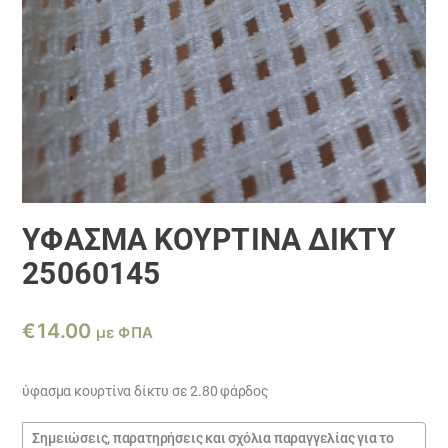
ΎΦΑΣΜΑ ΚΟΥΡΤΊΝΑ ΔΊΚΤΥ
25060145
€
14.00
με ΦΠΑ
ύφασμα κουρτίνα δίκτυ σε 2.80 φάρδος
Σημειώσεις