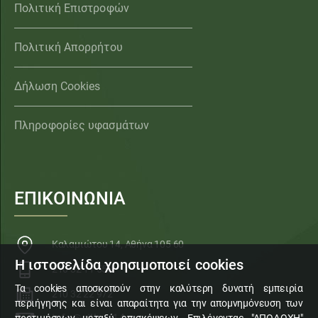
Πολιτική Επιστροφών
Πολιτική Απορρήτου
Δήλωση Cookies
Πληροφορίες υφασμάτων
ΕΠΙΚΟΙΝΩΝΙΑ
Καλαμιώτου 14, Αθήνα 105 60
Η ιστοσελίδα χρησιμοποιεί cookies
210 32 11 553
Τα cookies αποσκοπούν στην καλύτερη δυνατή εμπειρία
210 32 22 972
περιήγησης και είναι απαραίτητα για την απομνημόνευση των
προτιμήσεων μεταξύ επισκέψεων. Επιλέγοντας "ΑΠΟΔΟΧΗ"