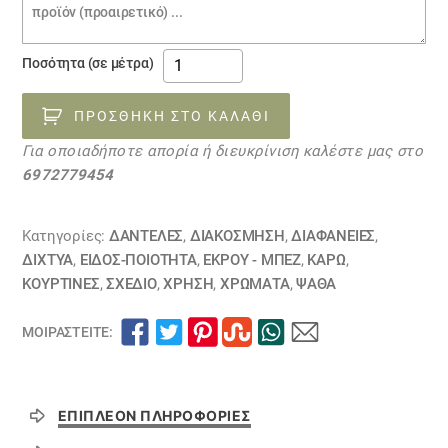
παραγγελίας
ύφασμα
Ποσότητα (σε μέτρα)
κουρτίνα
δίκτυ
ΠΡΟΣΘΉΚΗ ΣΤΟ ΚΑΛΆΘΙ
25060145
Για οποιαδήποτε απορία ή διευκρίνιση καλέστε μας στο
ποσότητα
6972779454
Κατηγορίες:
ΔΑΝΤΈΛΕΣ
,
ΔΙΑΚΟΣΜΗΣΗ
,
ΔΙΑΦΆΝΕΙΕΣ
,
ΔΊΧΤΥΑ
,
ΕΙΔΟΣ-ΠΟΙΟΤΗΤΑ
,
ΕΚΡΟΥ - ΜΠΕΖ
,
ΚΑΡΏ
,
ΚΟΥΡΤΊΝΕΣ
,
ΣΧΕΔΙΟ
,
ΧΡΗΣΗ
,
ΧΡΏΜΑΤΑ
,
ΨΑΘΑ
ΜΟΙΡΑΣΤΕΊΤΕ:
ΕΠΙΠΛΈΟΝ ΠΛΗΡΟΦΟΡΊΕΣ