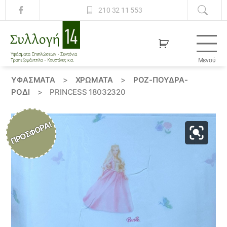
210 32 11 553
Μενού
Συλλογή
14
ΥΦΆΣΜΑΤΑ
>
ΧΡΏΜΑΤΑ
>
ΡΟΖ-ΠΟΥΔΡΑ-
ΡΟΔΙ
>
PRINCESS 18032320
ΠΡΟΣΦΟΡΆ!