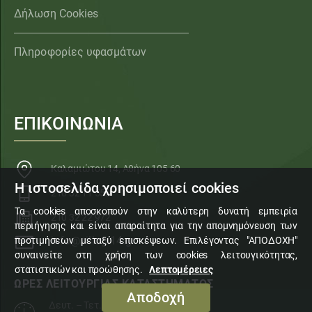
Δήλωση Cookies
Πληροφορίες υφασμάτων
ΕΠΙΚΟΙΝΩΝΙΑ
Καλαμιώτου 14, Αθήνα 105 60
Η ιστοσελίδα χρησιμοποιεί cookies
210 32 11 553
Τα cookies αποσκοπούν στην καλύτερη δυνατή εμπειρία
210 32 22 972
περιήγησης και είναι απαραίτητα για την απομνημόνευση των
info@sillogi14.gr
προτιμήσεων μεταξύ επισκέψεων. Επιλέγοντας "ΑΠΟΔΟΧΗ"
συναινείτε στη χρήση των cookies λειτουγικότητας,
στατιστικών και προώθησης.
Λεπτομέρειες
ΩΡΕΣ ΛΕΙΤΟΥΡΓΙΑΣ ΚΑΤΑΣΤΗΜΑΤΟΣ
Αποδοχή
Δευτ. – Τετ. – Σάβ.
10:00 – 15:00