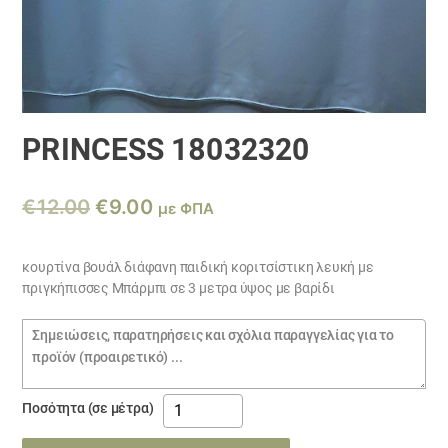
PRINCESS 18032320
Original
Η
€
12.00
€
9.00
με ΦΠΑ
price
τρέχουσα
was:
τιμή
κουρτίνα βουάλ διάφανη παιδική κοριτσίστικη λευκή με
πριγκήπισσες Μπάρμπι σε 3 μετρα ύψος με βαρίδι
€12.00.
είναι:
€9.00.
Σημειώσεις
παραγγελίας
princess
Ποσότητα (σε μέτρα)
18032320