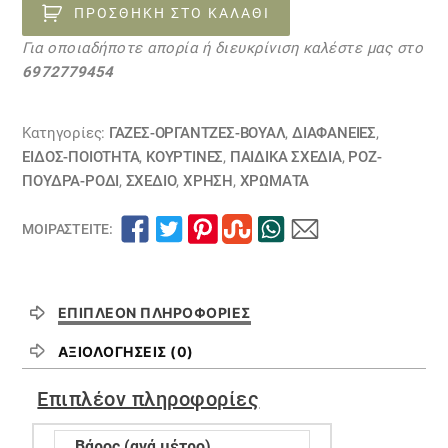
ποσότητα
ΠΡΟΣΘΉΚΗ ΣΤΟ ΚΑΛΆΘΙ
Για οποιαδήποτε απορία ή διευκρίνιση καλέστε μας στο
6972779454
Κατηγορίες:
ΓΆΖΕΣ-ΟΡΓΆΝΤΖΕΣ-ΒΟΥΆΛ
,
ΔΙΑΦΆΝΕΙΕΣ
,
ΕΙΔΟΣ-ΠΟΙΟΤΗΤΑ
,
ΚΟΥΡΤΊΝΕΣ
,
ΠΑΙΔΙΚΆ ΣΧΈΔΙΑ
,
ΡΟΖ-
ΠΟΥΔΡΑ-ΡΟΔΙ
,
ΣΧΕΔΙΟ
,
ΧΡΗΣΗ
,
ΧΡΏΜΑΤΑ
ΜΟΙΡΑΣΤΕΊΤΕ:
ΕΠΙΠΛΈΟΝ ΠΛΗΡΟΦΟΡΊΕΣ
ΑΞΙΟΛΟΓΉΣΕΙΣ (0)
Επιπλέον πληροφορίες
Βάρος (ανά μέτρο)