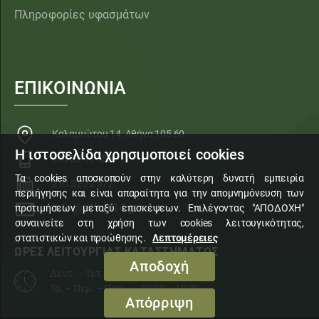
Πληροφορίες υφασμάτων
ΕΠΙΚΟΙΝΩΝΙΑ
Καλαμιώτου 14, Αθήνα 105 60
Η ιστοσελίδα χρησιμοποιεί cookies
210 32 11 553
Τα cookies αποσκοπούν στην καλύτερη δυνατή εμπειρία
210 32 22 972
περιήγησης και είναι απαραίτητα για την απομνημόνευση των
info@sillogi14.gr
προτιμήσεων μεταξύ επισκέψεων. Επιλέγοντας "ΑΠΟΔΟΧΗ"
συναινείτε στη χρήση των cookies λειτουγικότητας,
στατιστικών και προώθησης.
Λεπτομέρειες
ΩΡΕΣ ΛΕΙΤΟΥΡΓΙΑΣ ΚΑΤΑΣΤΗΜΑΤΟΣ
Αποδοχή
Δευτ. – Τετ. – Σάβ.
10:00 – 15:00
Τρ. – Πεμ. – Παρ.
10:00 – 18:00
Απόρριψη