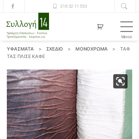
210 32 11 553
Μενού
Συλλογή
14
ΥΦΆΣΜΑΤΑ
>
ΣΧΕΔΙΟ
>
ΜΟΝΌΧΡΩΜΑ
>
ΤΑΦ
ΤΆΣ ΠΛΙΣΈ ΚΑΦΕ