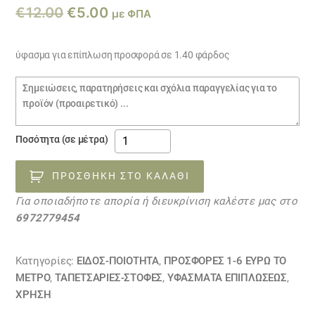
Original
Η
€
12.00
€
5.00
με ΦΠΑ
price
τρέχουσα
was:
τιμή
ύφασμα για επίπλωση προσφορά σε 1.40 φάρδος
€12.00.
είναι:
Σημειώσεις
€5.00.
παραγγελίας
ύφασμα
Ποσότητα (σε μέτρα)
για
επίπλωση
ΠΡΟΣΘΉΚΗ ΣΤΟ ΚΑΛΆΘΙ
προσφορά
Για οποιαδήποτε απορία ή διευκρίνιση καλέστε μας στο
11081108
6972779454
ποσότητα
Κατηγορίες:
ΕΙΔΟΣ-ΠΟΙΟΤΗΤΑ
,
ΠΡΟΣΦΟΡΕΣ 1-6 ΕΥΡΩ ΤΟ
ΜΕΤΡΟ
,
ΤΑΠΕΤΣΑΡΙΕΣ-ΣΤΟΦΕΣ
,
ΥΦΆΣΜΑΤΑ ΕΠΙΠΛΏΣΕΩΣ
,
ΧΡΗΣΗ