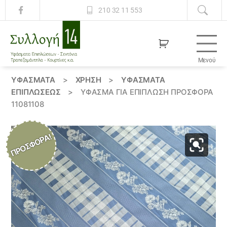
210 32 11 553
Μενού
Συλλογή
14
ΥΦΆΣΜΑΤΑ
>
ΧΡΗΣΗ
>
ΥΦΆΣΜΑΤΑ
ΕΠΙΠΛΏΣΕΩΣ
>
ΎΦΑΣΜΑ ΓΙΑ ΕΠΊΠΛΩΣΗ ΠΡΟΣΦΟΡΆ
11081108
ΠΡΟΣΦΟΡΆ!