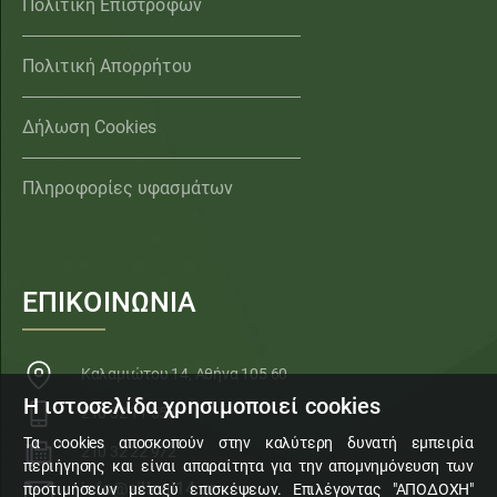
Πολιτική Επιστροφών
Πολιτική Απορρήτου
Δήλωση Cookies
Πληροφορίες υφασμάτων
ΕΠΙΚΟΙΝΩΝΙΑ
Καλαμιώτου 14, Αθήνα 105 60
Η ιστοσελίδα χρησιμοποιεί cookies
210 32 11 553
Τα cookies αποσκοπούν στην καλύτερη δυνατή εμπειρία
210 32 22 972
περιήγησης και είναι απαραίτητα για την απομνημόνευση των
info@sillogi14.gr
προτιμήσεων μεταξύ επισκέψεων. Επιλέγοντας "ΑΠΟΔΟΧΗ"