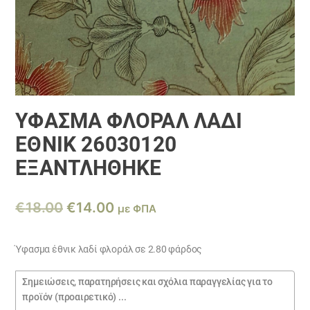
ΎΦΑΣΜΑ ΦΛΟΡΆΛ ΛΑΔΊ
ΈΘΝΙΚ 26030120
ΕΞΑΝΤΛΗΘΗΚΕ
Original
Η
€
18.00
€
14.00
με ΦΠΑ
price
τρέχουσα
was:
τιμή
Ύφασμα έθνικ λαδί φλοράλ σε 2.80 φάρδος
€18.00.
είναι:
Σημειώσεις
€14.00.
παραγγελίας