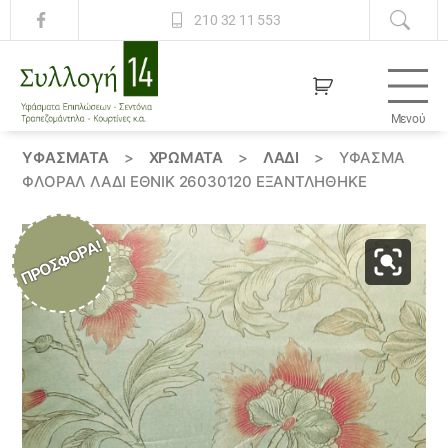
210 32 11 553
Μενού
Συλλογή
14
ΥΦΆΣΜΑΤΑ
>
ΧΡΏΜΑΤΑ
>
ΛΑΔΙ
>
ΎΦΑΣΜΑ
ΦΛΟΡΆΛ ΛΑΔΊ ΈΘΝΙΚ 26030120 ΕΞΑΝΤΛΗΘΗΚΕ
ΠΡΟΣΦΟΡΆ!