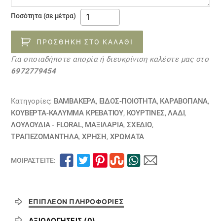
ύφασμα
Ποσότητα (σε μέτρα)
φλοράλ
λαδί
ΠΡΟΣΘΉΚΗ ΣΤΟ ΚΑΛΆΘΙ
έθνικ
Για οποιαδήποτε απορία ή διευκρίνιση καλέστε μας στο
26030120
6972779454
ΕΞΑΝΤΛΗΘΗΚΕ
ποσότητα
Κατηγορίες:
ΒΑΜΒΑΚΕΡΆ
,
ΕΙΔΟΣ-ΠΟΙΟΤΗΤΑ
,
ΚΑΡΑΒΌΠΑΝΑ
,
ΚΟΥΒΈΡΤΑ-ΚΆΛΥΜΜΑ ΚΡΕΒΑΤΙΟΎ
,
ΚΟΥΡΤΊΝΕΣ
,
ΛΑΔΙ
,
ΛΟΥΛΟΎΔΙΑ - FLORAL
,
ΜΑΞΙΛΆΡΙΑ
,
ΣΧΕΔΙΟ
,
ΤΡΑΠΕΖΟΜΆΝΤΗΛΑ
,
ΧΡΗΣΗ
,
ΧΡΏΜΑΤΑ
ΜΟΙΡΑΣΤΕΊΤΕ:
ΕΠΙΠΛΈΟΝ ΠΛΗΡΟΦΟΡΊΕΣ
ΑΞΙΟΛΟΓΉΣΕΙΣ (0)