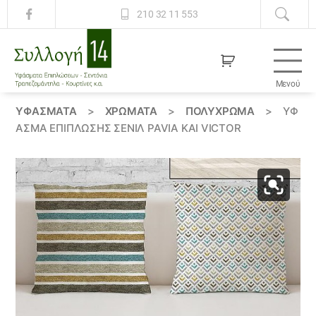
210 32 11 553
Μενού
Συλλογή
14
ΥΦΆΣΜΑΤΑ
>
ΧΡΏΜΑΤΑ
>
ΠΟΛΥΧΡΩΜΑ
>
ΎΦ
ΑΣΜΑ ΕΠΊΠΛΩΣΗΣ ΣΕΝΊΛ PAVIA ΚΑΙ VICTOR