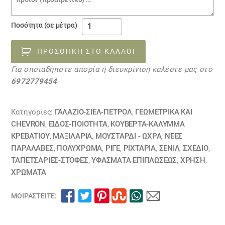
ύφασμα
Ποσότητα (σε μέτρα)
επίπλωσης
σενίλ
ΠΡΟΣΘΉΚΗ ΣΤΟ ΚΑΛΆΘΙ
PAVIA
Για οποιαδήποτε απορία ή διευκρίνιση καλέστε μας στο
και
6972779454
VICTOR
ποσότητα
Κατηγορίες:
ΓΑΛΑΖΙΟ-ΣΙΕΛ-ΠΕΤΡΟΛ
,
ΓΕΩΜΕΤΡΙΚΆ ΚΑΙ
CHEVRON
,
ΕΙΔΟΣ-ΠΟΙΟΤΗΤΑ
,
ΚΟΥΒΈΡΤΑ-ΚΆΛΥΜΜΑ
ΚΡΕΒΑΤΙΟΎ
,
ΜΑΞΙΛΆΡΙΑ
,
ΜΟΥΣΤΑΡΔΙ - ΩΧΡΑ
,
ΝΕΕΣ
ΠΑΡΑΛΑΒΕΣ
,
ΠΟΛΥΧΡΩΜΑ
,
ΡΙΓΈ
,
ΡΙΧΤΆΡΙΑ
,
ΣΕΝΊΛ
,
ΣΧΕΔΙΟ
,
ΤΑΠΕΤΣΑΡΙΕΣ-ΣΤΟΦΕΣ
,
ΥΦΆΣΜΑΤΑ ΕΠΙΠΛΏΣΕΩΣ
,
ΧΡΗΣΗ
,
ΧΡΏΜΑΤΑ
ΜΟΙΡΑΣΤΕΊΤΕ: