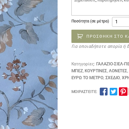
€7.50.
παραγγελίας
ύφασμα
Ποσότητα (σε μέτρα)
φλοράλ
σιέλ-
ΠΡΟΣΘΉΚΗ ΣΤΟ Κ
γκρί
Για οποιαδήποτε απορία ή 
καφέ
080423
ΕΞΑΝΤΛ
Κατηγορίες:
ΓΑΛΑΖΙΟ-ΣΙΕΛ-Π
ποσότη
ΜΠΕΖ
,
ΚΟΥΡΤΊΝΕΣ
,
ΛΟΝΈΤΕΣ
ΕΥΡΩ ΤΟ ΜΕΤΡΟ
,
ΣΧΕΔΙΟ
,
ΧΡ
ΜΟΙΡΑΣΤΕΊΤΕ: