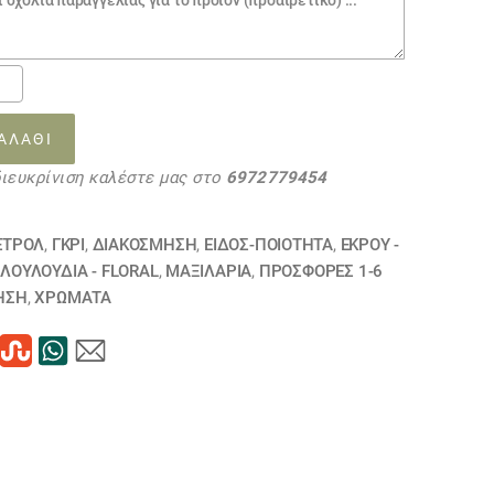
ΑΛΆΘΙ
διευκρίνιση καλέστε μας στο
6972779454
55
ΗΘΗΚΕ
ΕΤΡΟΛ
,
ΓΚΡΙ
,
ΔΙΑΚΟΣΜΗΣΗ
,
ΕΙΔΟΣ-ΠΟΙΟΤΗΤΑ
,
ΕΚΡΟΥ -
τα
,
ΛΟΥΛΟΎΔΙΑ - FLORAL
,
ΜΑΞΙΛΆΡΙΑ
,
ΠΡΟΣΦΟΡΕΣ 1-6
ΗΣΗ
,
ΧΡΏΜΑΤΑ