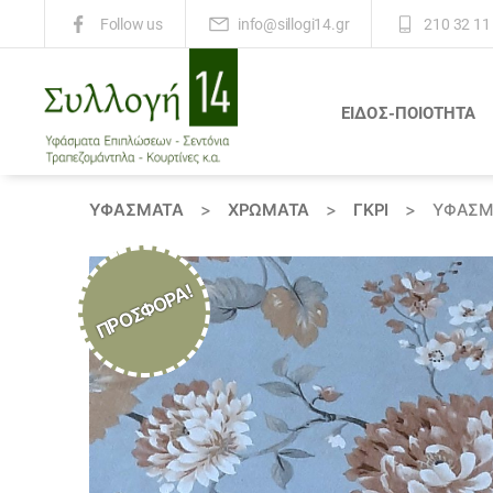
info@sillogi14.gr
210 32 11
Follow us
ΕΙΔΟΣ-ΠΟΙΟΤΗΤΑ
Συλλογή
14
ΥΦΆΣΜΑΤΑ
>
ΧΡΏΜΑΤΑ
>
ΓΚΡΙ
>
ΎΦΑΣΜΑ
ΠΡΟΣΦΟΡΆ!