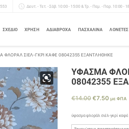
 553
Δευτ. - Τετ. - Σάβ. 10:00 - 15:00 & Τρ. - Πεμ. - Παρ. 10:00 - 1
ΣΧΕΔΙΟ
ΧΡΗΣΗ
ΑΔΙΆΒΡΟΧΑ
ΠΑΣΧΑΛΙΝΑ
ΛΟΝΈΤΕΣ
 ΦΛΟΡΆΛ ΣΙΈΛ-ΓΚΡΊ ΚΑΦΈ 08042355 ΕΞΑΝΤΛΗΘΗΚΕ
ΎΦΑΣΜΑ ΦΛΟΡ
08042355 ΕΞ
Original
Η
€
14.00
€
7.50
με ΦΠΑ
price
τρέχο
was:
τιμή
ύφασμα φλοράλ σιέλ-γκρί καφέ
€14.00.
είναι:
Σημειώσεις