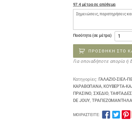
€16.0
97.4 μέτρα σε απόθεμα
Σημειώσεις
παραγγελίας
Ύφασμα
Ποσότητα (σε μέτρα)
τοπίο
ακουαρ
ΠΡΟΣΘΉΚΗ ΣΤΟ Κ
Landsca
Για οποιαδήποτε απορία ή 
020823
ΕΞΑΝΤΛ
ποσότη
Κατηγορίες:
ΓΑΛΑΖΙΟ-ΣΙΕΛ-Π
ΚΑΡΑΒΌΠΑΝΑ
,
ΚΟΥΒΈΡΤΑ-ΚΆ
ΠΡΑΣΙΝΟ
,
ΣΧΕΔΙΟ
,
ΤΑΦΤΆΔΕΣ
DE JOUY
,
ΤΡΑΠΕΖΟΜΆΝΤΗΛ
ΜΟΙΡΑΣΤΕΊΤΕ: