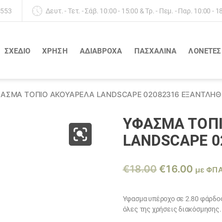
 553
Δευτ. - Τετ. - Σάβ. 10:00 - 15:00 & Τρ. - Πεμ. - Παρ. 10:00 - 1
ΣΧΕΔΙΟ
ΧΡΗΣΗ
ΑΔΙΆΒΡΟΧΑ
ΠΑΣΧΑΛΙΝΑ
ΛΟΝΈΤΕΣ
ΑΣΜΑ ΤΟΠΊΟ ΑΚΟΥΑΡΈΛΑ LANDSCAPE 02082316 ΕΞΑΝΤΛΗ
ΎΦΑΣΜΑ ΤΟΠ
LANDSCAPE 0
Original
Η
€
18.00
€
16.00
με ΦΠ
price
τρέχ
was:
τιμή
Υφασμα υπέροχο σε 2.80 φάρδος
όλες της χρήσεις διακόσμησης.
€18.00.
είναι: