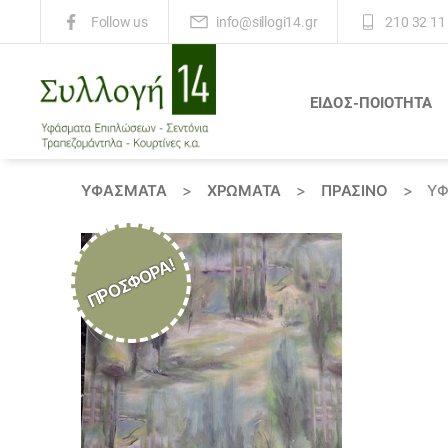
info@sillogi14.gr
210 32 11
Follow us
ΕΙΔΟΣ-ΠΟΙΟΤΗΤΑ
Συλλογή
14
ΥΦΆΣΜΑΤΑ
>
ΧΡΏΜΑΤΑ
>
ΠΡΑΣΙΝΟ
>
ΎΦ
ΠΡΟΣΦΟΡΆ!