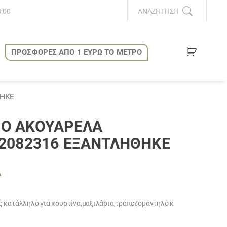
8:00
ΑΝΑΖΉΤΗΣΗ
ΠΡΟΣΦΟΡΕΣ ΑΠΟ 1 ΕΥΡΩ ΤΟ ΜΕΤΡΟ
ΘΗΚΕ
ΊΟ ΑΚΟΥΑΡΈΛΑ
2082316 ΕΞΑΝΤΛΗΘΗΚΕ
Α
ουσα
 κατάλληλο για κουρτίνα,μαξιλάρια,τραπεζομάντηλο κ