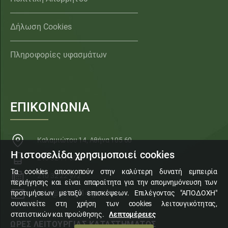
Δήλωση Cookies
Πληροφορίες υφασμάτων
ΕΠΙΚΟΙΝΩΝΙΑ
Καλαμιώτου 14, Αθήνα 105 60
Η ιστοσελίδα χρησιμοποιεί cookies
210 32 11 553
Τα cookies αποσκοπούν στην καλύτερη δυνατή εμπειρία
210 32 22 972
περιήγησης και είναι απαραίτητα για την απομνημόνευση των
info@sillogi14.gr
προτιμήσεων μεταξύ επισκέψεων. Επιλέγοντας "ΑΠΟΔΟΧΗ"
συναινείτε στη χρήση των cookies λειτουγικότητας,
στατιστικών και προώθησης.
Λεπτομέρειες
ΩΡΕΣ ΛΕΙΤΟΥΡΓΙΑΣ ΚΑΤΑΣΤΗΜΑΤΟΣ