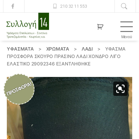
210 32 11 553
Μενού
Συλλογή
14
ΥΦΆΣΜΑΤΑ
>
ΧΡΏΜΑΤΑ
>
ΛΑΔΙ
>
ΎΦΑΣΜΑ
ΠΡΟΣΦΟΡΆ ΣΚΟΎΡΟ ΠΡΆΣΙΝΟ ΛΑΔΊ ΧΟΝΔΡΌ ΛΊΓΟ
ΕΛΑΣΤΙΚΌ 29092346 ΕΞΑΝΤΛΗΘΗΚΕ
ΠΡΟΣΦΟΡΆ!