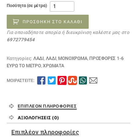
ύφασμα
Ποσότητα (σε μέτρα)
προσφορά
σκούρο
ΠΡΟΣΘΉΚΗ ΣΤΟ ΚΑΛΆΘΙ
πράσινο
Για οποιαδήποτε απορία ή διευκρίνιση καλέστε μας στο
λαδί
6972779454
χονδρό
λίγο
ελαστικό
Κατηγορίες:
ΛΑΔΙ
,
ΛΑΔΙ
,
ΜΟΝΌΧΡΩΜΑ
,
ΠΡΟΣΦΟΡΕΣ 1-6
29092346
ΕΥΡΩ ΤΟ ΜΕΤΡΟ
,
ΧΡΏΜΑΤΑ
ΕΞΑΝΤΛΗΘΗΚΕ
ΜΟΙΡΑΣΤΕΊΤΕ:
ποσότητα
ΕΠΙΠΛΈΟΝ ΠΛΗΡΟΦΟΡΊΕΣ
ΑΞΙΟΛΟΓΉΣΕΙΣ (0)
Επιπλέον πληροφορίες