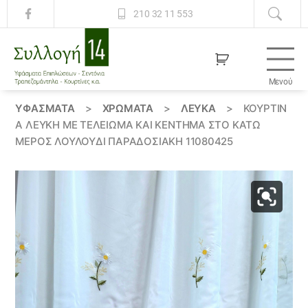
210 32 11 553
Μενού
Συλλογή
14
ΥΦΆΣΜΑΤΑ
>
ΧΡΏΜΑΤΑ
>
ΛΕΥΚΑ
>
ΚΟΥΡΤΊΝ
Α ΛΕΥΚΉ ΜΕ ΤΕΛΕΊΩΜΑ ΚΑΙ ΚΈΝΤΗΜΑ ΣΤΟ ΚΆΤΩ
ΜΕΡΟΣ ΛΟΥΛΟΎΔΙ ΠΑΡΑΔΟΣΙΑΚΉ 11080425