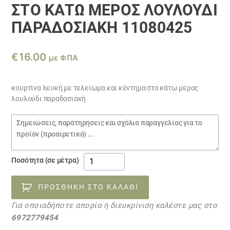
ΣΤΟ ΚΆΤΩ ΜΕΡΟΣ ΛΟΥΛΟΎΔΙ
ΠΑΡΑΔΟΣΙΑΚΉ 11080425
€
16.00
με ΦΠΑ
κουρτίνα λευκή με τελείωμα και κέντημα στο κάτω μερος
λουλούδι παραδοσιακή
Σημειώσεις
παραγγελίας
κουρτίνα
Ποσότητα (σε μέτρα)
λευκή
με
ΠΡΟΣΘΉΚΗ ΣΤΟ ΚΑΛΆΘΙ
τελείωμα
Για οποιαδήποτε απορία ή διευκρίνιση καλέστε μας στο
και
6972779454
κέντημα