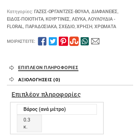
στο
κάτω
Κατηγορίες:
ΓΆΖΕΣ-ΟΡΓΆΝΤΖΕΣ-ΒΟΥΆΛ
,
ΔΙΑΦΆΝΕΙΕΣ
,
μερος
ΕΙΔΟΣ-ΠΟΙΟΤΗΤΑ
,
ΚΟΥΡΤΊΝΕΣ
,
ΛΕΥΚΑ
,
ΛΟΥΛΟΎΔΙΑ -
FLORAL
,
ΠΑΡΑΔΟΣΙΑΚΑ
,
ΣΧΕΔΙΟ
,
ΧΡΗΣΗ
,
ΧΡΏΜΑΤΑ
λουλούδι
παραδοσιακή
ΜΟΙΡΑΣΤΕΊΤΕ:
11080425
ποσότητα
ΕΠΙΠΛΈΟΝ ΠΛΗΡΟΦΟΡΊΕΣ
ΑΞΙΟΛΟΓΉΣΕΙΣ (0)
Επιπλέον πληροφορίες
Βάρος (ανά μέτρο)
0.3
κ.