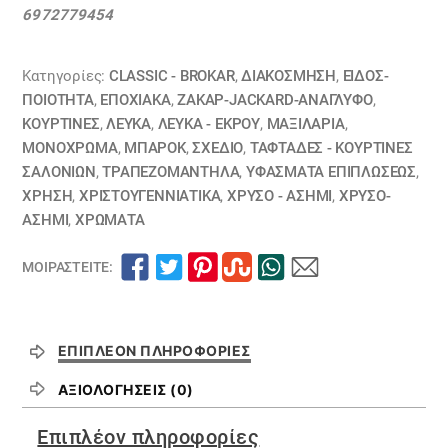
σχέδια
6972779454
ζακάρ
λούρεξ
18110024
Κατηγορίες:
CLASSIC - BROKAR
,
ΔΙΑΚΟΣΜΗΣΗ
,
ΕΙΔΟΣ-
ποσότητα
ΠΟΙΟΤΗΤΑ
,
ΕΠΟΧΙΑΚΑ
,
ΖΑΚΆΡ-JACKARD-ΑΝΆΓΛΥΦΟ
,
ΚΟΥΡΤΊΝΕΣ
,
ΛΕΥΚΑ
,
ΛΕΥΚΑ - ΕΚΡΟΥ
,
ΜΑΞΙΛΆΡΙΑ
,
ΜΟΝΌΧΡΩΜΑ
,
ΜΠΑΡΟΚ
,
ΣΧΕΔΙΟ
,
ΤΑΦΤΆΔΕΣ - ΚΟΥΡΤΊΝΕΣ
ΣΑΛΟΝΙΏΝ
,
ΤΡΑΠΕΖΟΜΆΝΤΗΛΑ
,
ΥΦΆΣΜΑΤΑ ΕΠΙΠΛΏΣΕΩΣ
,
ΧΡΗΣΗ
,
ΧΡΙΣΤΟΥΓΕΝΝΙΑΤΙΚΑ
,
ΧΡΥΣΟ - ΑΣΗΜΙ
,
ΧΡΥΣΟ-
ΑΣΗΜΙ
,
ΧΡΏΜΑΤΑ
ΜΟΙΡΑΣΤΕΊΤΕ:
ΕΠΙΠΛΈΟΝ ΠΛΗΡΟΦΟΡΊΕΣ
ΑΞΙΟΛΟΓΉΣΕΙΣ (0)
Επιπλέον πληροφορίες