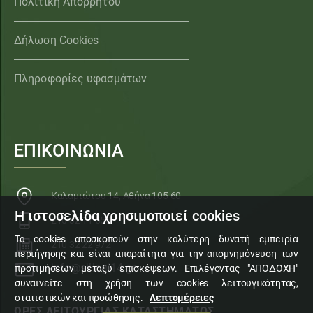
Πολιτική Απορρήτου
Δήλωση Cookies
Πληροφορίες υφασμάτων
ΕΠΙΚΟΙΝΩΝΙΑ
Καλαμιώτου 14, Αθήνα 105 60
Η ιστοσελίδα χρησιμοποιεί cookies
210 32 11 553
Τα cookies αποσκοπούν στην καλύτερη δυνατή εμπειρία
210 32 22 972
περιήγησης και είναι απαραίτητα για την απομνημόνευση των
info@sillogi14.gr
προτιμήσεων μεταξύ επισκέψεων. Επιλέγοντας "ΑΠΟΔΟΧΗ"
συναινείτε στη χρήση των cookies λειτουγικότητας,
στατιστικών και προώθησης.
Λεπτομέρειες
ΩΡΕΣ ΛΕΙΤΟΥΡΓΙΑΣ ΚΑΤΑΣΤΗΜΑΤΟΣ