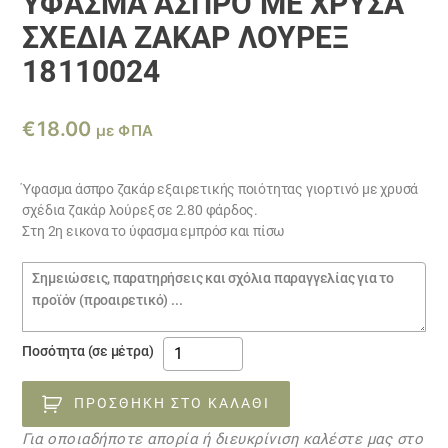
ΎΦΑΣΜΑ ΆΣΠΡΟ ΜΕ ΧΡΥΣΆ
ΣΧΈΔΙΑ ΖΑΚΆΡ ΛΟΎΡΕΞ
18110024
€
18.00
με ΦΠΑ
Ύφασμα άσπρο ζακάρ εξαιρετικής ποιότητας γιορτινό με χρυσά
σχέδια ζακάρ λούρεξ σε 2.80 φάρδος.
Στη 2η εικονα το ύφασμα εμπρόσ και πίσω
Σημειώσεις
παραγγελίας
Ύφασμα
Ποσότητα (σε μέτρα)
άσπρο
με
ΠΡΟΣΘΉΚΗ ΣΤΟ ΚΑΛΆΘΙ
χρυσά
Για οποιαδήποτε απορία ή διευκρίνιση καλέστε μας στο