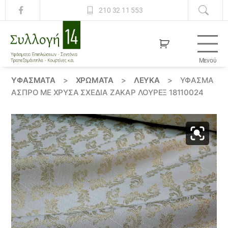
210 32 11 553
Μενού
Συλλογή
14
ΥΦΆΣΜΑΤΑ
>
ΧΡΏΜΑΤΑ
>
ΛΕΥΚΑ
>
ΎΦΑΣΜΑ
ΆΣΠΡΟ ΜΕ ΧΡΥΣΆ ΣΧΈΔΙΑ ΖΑΚΆΡ ΛΟΎΡΕΞ 18110024