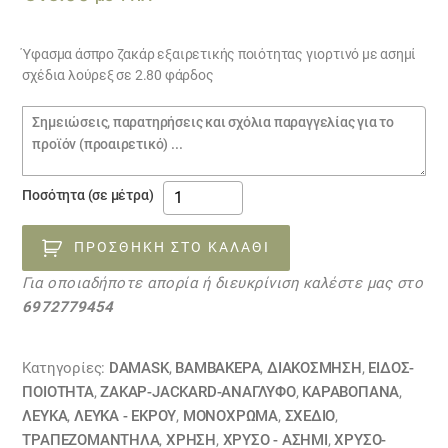
Ύφασμα άσπρο ζακάρ εξαιρετικής ποιότητας γιορτινό με ασημί
σχέδια λούρεξ σε 2.80 φάρδος
Σημειώσεις
παραγγελίας
ύφασμα
Ποσότητα (σε μέτρα)
γιορτινό
λευκό
ΠΡΟΣΘΉΚΗ ΣΤΟ ΚΑΛΆΘΙ
με
Για οποιαδήποτε απορία ή διευκρίνιση καλέστε μας στο
ασημί
6972779454
13112315
ποσότητα
Κατηγορίες:
DAMASK
,
ΒΑΜΒΑΚΕΡΆ
,
ΔΙΑΚΟΣΜΗΣΗ
,
ΕΙΔΟΣ-
ΠΟΙΟΤΗΤΑ
,
ΖΑΚΆΡ-JACKARD-ΑΝΆΓΛΥΦΟ
,
ΚΑΡΑΒΌΠΑΝΑ
,
ΛΕΥΚΑ
,
ΛΕΥΚΑ - ΕΚΡΟΥ
,
ΜΟΝΌΧΡΩΜΑ
,
ΣΧΕΔΙΟ
,
ΤΡΑΠΕΖΟΜΆΝΤΗΛΑ
,
ΧΡΗΣΗ
,
ΧΡΥΣΟ - ΑΣΗΜΙ
,
ΧΡΥΣΟ-