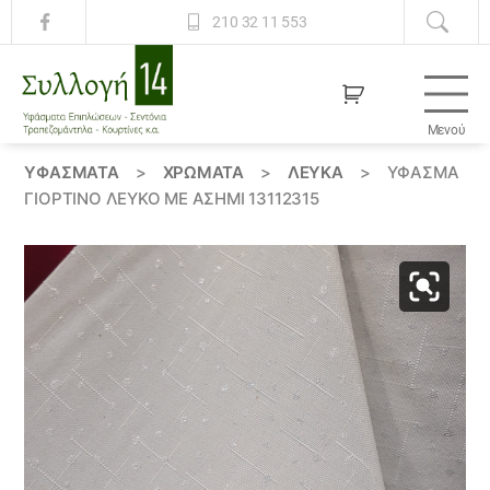
210 32 11 553
Μενού
Συλλογή
14
ΥΦΆΣΜΑΤΑ
>
ΧΡΏΜΑΤΑ
>
ΛΕΥΚΑ
>
ΎΦΑΣΜΑ
ΓΙΟΡΤΙΝΌ ΛΕΥΚΌ ΜΕ ΑΣΗΜΊ 13112315