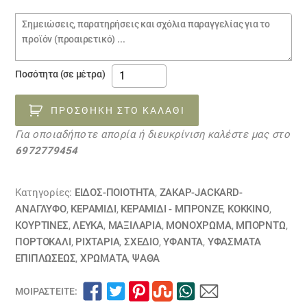
€14.00.
Σημειώσεις
παραγγελίας
5
Ποσότητα (σε μέτρα)
Υφασματα
επιλπωσης
ΠΡΟΣΘΉΚΗ ΣΤΟ ΚΑΛΆΘΙ
και
Για οποιαδήποτε απορία ή διευκρίνιση καλέστε μας στο
κουρτινας
6972779454
27032143
ποσότητα
Κατηγορίες:
ΕΙΔΟΣ-ΠΟΙΟΤΗΤΑ
,
ΖΑΚΆΡ-JACKARD-
ΑΝΆΓΛΥΦΟ
,
ΚΕΡΑΜΙΔΙ
,
ΚΕΡΑΜΙΔΙ - ΜΠΡΟΝΖΕ
,
ΚΟΚΚΙΝΟ
,
ΚΟΥΡΤΊΝΕΣ
,
ΛΕΥΚΑ
,
ΜΑΞΙΛΆΡΙΑ
,
ΜΟΝΌΧΡΩΜΑ
,
ΜΠΟΡΝΤΩ
,
ΠΟΡΤΟΚΑΛΙ
,
ΡΙΧΤΆΡΙΑ
,
ΣΧΕΔΙΟ
,
ΥΦΑΝΤΑ
,
ΥΦΆΣΜΑΤΑ
ΕΠΙΠΛΏΣΕΩΣ
,
ΧΡΏΜΑΤΑ
,
ΨΑΘΑ
ΜΟΙΡΑΣΤΕΊΤΕ: