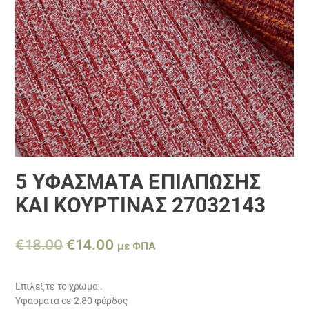
5 ΥΦΑΣΜΑΤΑ ΕΠΙΛΠΩΣΗΣ
ΚΑΙ ΚΟΥΡΤΙΝΑΣ 27032143
Original
Η
€
18.00
€
14.00
με ΦΠΑ
price
τρέχουσα
was:
τιμή
Επιλεξτε το χρωμα .
Υφασματα σε 2.80 φάρδος
€18.00.
είναι: