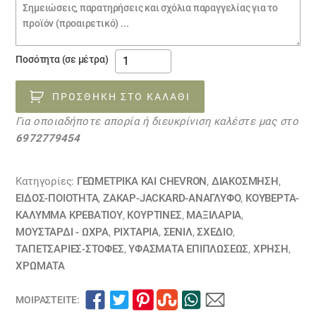
Σημειώσεις
παραγγελίας
ύφασμα
Ποσότητα (σε μέτρα)
DENALI
MUSTARD
ΠΡΟΣΘΉΚΗ ΣΤΟ ΚΑΛΆΘΙ
16041044
Για οποιαδήποτε απορία ή διευκρίνιση καλέστε μας στο
ποσότητα
6972779454
Κατηγορίες:
ΓΕΩΜΕΤΡΙΚΆ ΚΑΙ CHEVRON
,
ΔΙΑΚΟΣΜΗΣΗ
,
ΕΙΔΟΣ-ΠΟΙΟΤΗΤΑ
,
ΖΑΚΆΡ-JACKARD-ΑΝΆΓΛΥΦΟ
,
ΚΟΥΒΈΡΤΑ-
ΚΆΛΥΜΜΑ ΚΡΕΒΑΤΙΟΎ
,
ΚΟΥΡΤΊΝΕΣ
,
ΜΑΞΙΛΆΡΙΑ
,
ΜΟΥΣΤΑΡΔΙ - ΩΧΡΑ
,
ΡΙΧΤΆΡΙΑ
,
ΣΕΝΊΛ
,
ΣΧΕΔΙΟ
,
ΤΑΠΕΤΣΑΡΙΕΣ-ΣΤΟΦΕΣ
,
ΥΦΆΣΜΑΤΑ ΕΠΙΠΛΏΣΕΩΣ
,
ΧΡΗΣΗ
,
ΧΡΏΜΑΤΑ
ΜΟΙΡΑΣΤΕΊΤΕ: