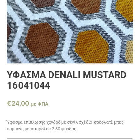
ΎΦΑΣΜΑ DENALI MUSTARD
16041044
€
24.00
με ΦΠΑ
Ύφασμα επίπλωσης χονδρό με σενίλ σχέδιο σοκολατί, μπέζ,
σαμπανί, μουσταρδί σε 2.80 φάρδος.