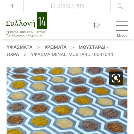
210 32 11 553
Μενού
Συλλογή
14
ΥΦΆΣΜΑΤΑ
>
ΧΡΏΜΑΤΑ
>
ΜΟΥΣΤΑΡΔΙ -
ΩΧΡΑ
>
ΎΦΑΣΜΑ DENALI MUSTARD 16041044