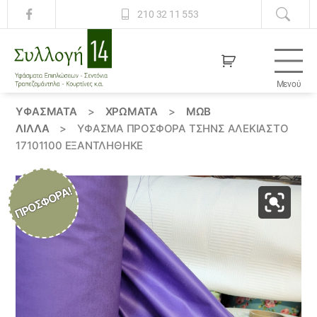
210 32 11 553
Μενού
Συλλογή
14
ΥΦΆΣΜΑΤΑ
>
ΧΡΏΜΑΤΑ
>
ΜΩΒ
ΛΙΛΛΆ
>
ΎΦΑΣΜΑ ΠΡΟΣΦΟΡΆ ΤΣΉΝΣ ΑΛΈΚΙΑΣΤΟ
17101100 ΕΞΑΝΤΛΗΘΗΚΕ
ΠΡΟΣΦΟΡΆ!