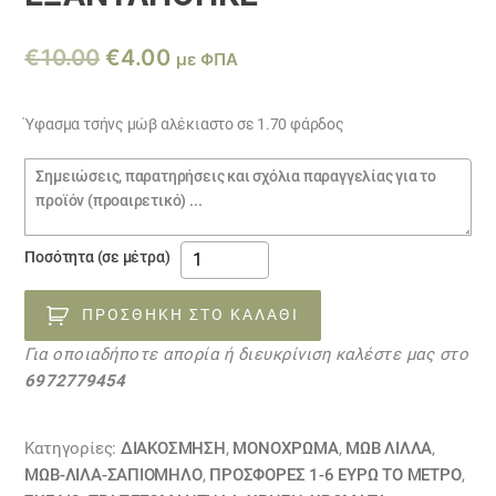
Original
Η
€
10.00
€
4.00
με ΦΠΑ
price
τρέχουσα
was:
τιμή
Ύφασμα τσήνς μώβ αλέκιαστο σε 1.70 φάρδος
€10.00.
είναι:
Σημειώσεις
€4.00.
παραγγελίας
Ύφασμα
Ποσότητα (σε μέτρα)
προσφορά
τσήνς
ΠΡΟΣΘΉΚΗ ΣΤΟ ΚΑΛΆΘΙ
αλέκιαστο
Για οποιαδήποτε απορία ή διευκρίνιση καλέστε μας στο
17101100
6972779454
ΕΞΑΝΤΛΗΘΗΚΕ
ποσότητα
Κατηγορίες:
ΔΙΑΚΟΣΜΗΣΗ
,
ΜΟΝΌΧΡΩΜΑ
,
ΜΩΒ ΛΙΛΛΆ
,
ΜΩΒ-ΛΙΛΆ-ΣΑΠΙΟΜΗΛΟ
,
ΠΡΟΣΦΟΡΕΣ 1-6 ΕΥΡΩ ΤΟ ΜΕΤΡΟ
,