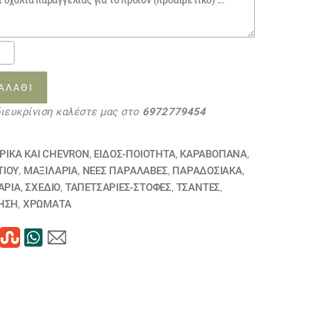
ρίας
σης
ΑΛΆΘΙ
διευκρίνιση καλέστε μας στο
6972779454
43
τα
ΡΙΚΆ ΚΑΙ CHEVRON
,
ΕΙΔΟΣ-ΠΟΙΟΤΗΤΑ
,
ΚΑΡΑΒΌΠΑΝΑ
,
ΤΙΟΎ
,
ΜΑΞΙΛΆΡΙΑ
,
ΝΕΕΣ ΠΑΡΑΛΑΒΕΣ
,
ΠΑΡΑΔΟΣΙΑΚΑ
,
ΆΡΙΑ
,
ΣΧΕΔΙΟ
,
ΤΑΠΕΤΣΑΡΙΕΣ-ΣΤΟΦΕΣ
,
ΤΣΆΝΤΕΣ
,
ΗΣΗ
,
ΧΡΏΜΑΤΑ