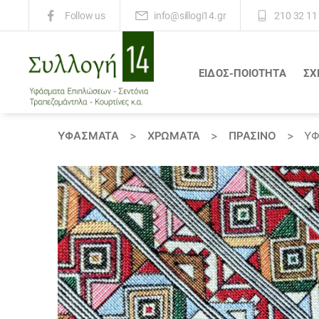
info@sillogi14.gr
210 32 11
Follow us
ΕΙΔΟΣ-ΠΟΙΟΤΗΤΑ
ΣΧ
Συλλογή
14
ΥΦΆΣΜΑΤΑ
>
ΧΡΏΜΑΤΑ
>
ΠΡΑΣΙΝΟ
>
ΎΦ