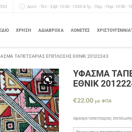
 553
Δευτ. - Τετ. - Σάβ. 10:00 - 15:00 & Τρ. - Πεμ. - Παρ. 10:00 - 1
ΕΔΙΟ
ΧΡΗΣΗ
ΑΔΙΆΒΡΟΧΑ
ΛΟΝΈΤΕΣ
ΧΡΙΣΤΟΥΓΕΝΝΙΑ
ΑΣΜΑ ΤΑΠΕΤΣΑΡΊΑΣ ΕΠΊΠΛΩΣΗΣ ΈΘΝΙΚ 20122243
ΎΦΑΣΜΑ ΤΑΠΕ
ΈΘΝΙΚ 201222
€
22.00
με ΦΠΑ
ύφασμα ταπετσαρίας επίπλωσης
Σημειώσεις