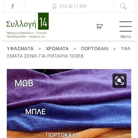
210 32 11 553
Μενού
Συλλογή
14
ΥΦΆΣΜΑΤΑ
>
ΧΡΏΜΑΤΑ
>
ΠΟΡΤΟΚΑΛΙ
>
ΥΦΆ
ΣΜΑΤΑ ΣΕΝΊΛ ΓΙΑ ΡΙΧΤΆΡΙΑ 151818