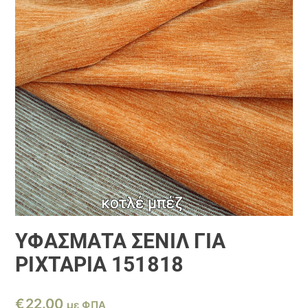
ΥΦΆΣΜΑΤΑ ΣΕΝΊΛ ΓΙΑ
ΡΙΧΤΆΡΙΑ 151818
€
22.00
με ΦΠΑ