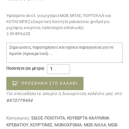
Υφάσματα σενίλ για ριχτάρια ΜΩΒ, ΜΠΛΕ, ΠΟΡΤΟΚΑΛΙ και
ΚΟΤΛΕ ΜΠΕΖ εξαιρετική ποιότητα μαλακά και χονδρά για
ριχτάρια, κουρτίνα, ταπετσαρία επίπλωσης
2.80 ΦΡΑΔΟΣ
Σημειώσεις
παραγγελίας
Υφάσματα
Ποσότητα (σε μέτρα)
σενίλ
για
ΠΡΟΣΘΉΚΗ ΣΤΟ ΚΑΛΆΘΙ
ριχτάρια
Για οποιαδήποτε απορία ή διευκρίνιση καλέστε μας στο
151818
6972779454
ποσότητα
Κατηγορίες:
ΕΙΔΟΣ-ΠΟΙΟΤΗΤΑ
,
ΚΟΥΒΈΡΤΑ-ΚΆΛΥΜΜΑ
ΚΡΕΒΑΤΙΟΎ
,
ΚΟΥΡΤΊΝΕΣ
,
ΜΟΝΌΧΡΩΜΑ
,
ΜΩΒ ΛΙΛΛΆ
,
ΜΩΒ-