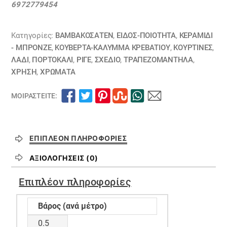
6972779454
εκρού,
πορτοκαλι,
λαδί,
Κατηγορίες:
ΒΑΜΒΑΚΟΣΑΤΈΝ
,
ΕΙΔΟΣ-ΠΟΙΟΤΗΤΑ
,
ΚΕΡΑΜΙΔΙ
κεραμιδί
- ΜΠΡΟΝΖΕ
,
ΚΟΥΒΈΡΤΑ-ΚΆΛΥΜΜΑ ΚΡΕΒΑΤΙΟΎ
,
ΚΟΥΡΤΊΝΕΣ
,
ΛΑΔΙ
,
ΠΟΡΤΟΚΑΛΙ
,
ΡΙΓΈ
,
ΣΧΕΔΙΟ
,
ΤΡΑΠΕΖΟΜΆΝΤΗΛΑ
,
07101616
ΧΡΗΣΗ
,
ΧΡΏΜΑΤΑ
ΕΞΑΝΤΛΗΘΗΚΕ
ποσότητα
ΜΟΙΡΑΣΤΕΊΤΕ:
ΕΠΙΠΛΈΟΝ ΠΛΗΡΟΦΟΡΊΕΣ
ΑΞΙΟΛΟΓΉΣΕΙΣ (0)
Επιπλέον πληροφορίες
Βάρος (ανά μέτρο)
0.5