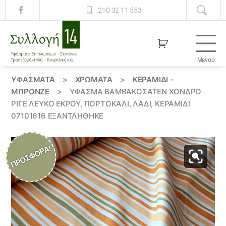
210 32 11 553
Μενού
Συλλογή
14
ΥΦΆΣΜΑΤΑ
>
ΧΡΏΜΑΤΑ
>
ΚΕΡΑΜΙΔΙ -
ΜΠΡΟΝΖΕ
>
ΎΦΑΣΜΑ ΒΑΜΒΑΚΟΣΑΤΈΝ ΧΟΝΔΡΌ
ΡΙΓΈ ΛΕΥΚΌ ΕΚΡΟΎ, ΠΟΡΤΟΚΑΛΙ, ΛΑΔΊ, ΚΕΡΑΜΙΔΊ
07101616 ΕΞΑΝΤΛΗΘΗΚΕ
ΠΡΟΣΦΟΡΆ!