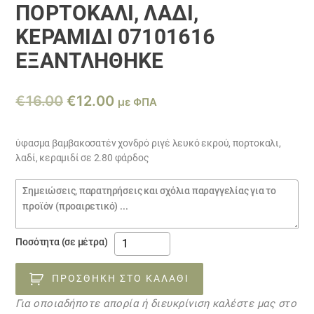
ΠΟΡΤΟΚΑΛΙ, ΛΑΔΊ,
ΚΕΡΑΜΙΔΊ 07101616
ΕΞΑΝΤΛΗΘΗΚΕ
Original
Η
€
16.00
€
12.00
με ΦΠΑ
price
τρέχουσα
was:
τιμή
ύφασμα βαμβακοσατέν χονδρό ριγέ λευκό εκρού, πορτοκαλι,
λαδί, κεραμιδί σε 2.80 φάρδος
€16.00.
είναι:
€12.00.
Σημειώσεις
παραγγελίας
ύφασμα
Ποσότητα (σε μέτρα)
βαμβακοσατέν
χονδρό
ΠΡΟΣΘΉΚΗ ΣΤΟ ΚΑΛΆΘΙ
ριγέ
Για οποιαδήποτε απορία ή διευκρίνιση καλέστε μας στο
λευκό