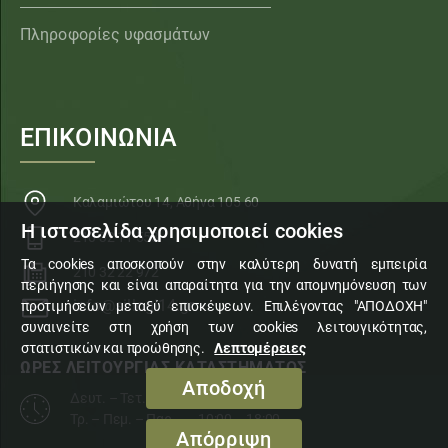
Πληροφορίες υφασμάτων
ΕΠΙΚΟΙΝΩΝΙΑ
Καλαμιώτου 14, Αθήνα 105 60
Η ιστοσελίδα χρησιμοποιεί cookies
210 32 11 553
Τα cookies αποσκοπούν στην καλύτερη δυνατή εμπειρία
210 32 22 972
περιήγησης και είναι απαραίτητα για την απομνημόνευση των
info@sillogi14.gr
προτιμήσεων μεταξύ επισκέψεων. Επιλέγοντας "ΑΠΟΔΟΧΗ"
συναινείτε στη χρήση των cookies λειτουγικότητας,
στατιστικών και προώθησης.
Λεπτομέρειες
ΩΡΕΣ ΛΕΙΤΟΥΡΓΙΑΣ ΚΑΤΑΣΤΗΜΑΤΟΣ
Αποδοχή
Δευτ. – Τετ. – Σάβ.
10:00 – 15:00
Τρ. – Πεμ. – Παρ.
10:00 – 18:00
Απόρριψη